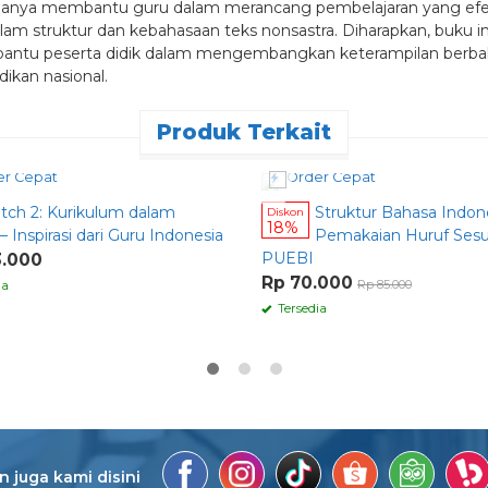
 hanya membantu guru dalam merancang pembelajaran yang efekt
alam struktur dan kebahasaan teks nonsastra. Diharapkan, buku 
antu peserta didik dalam mengembangkan keterampilan berbaha
ikan nasional.
Produk Terkait
r Cepat
Order Cepat
tch 2: Kurikulum dalam
Struktur Bahasa Indon
Diskon
18%
 – Inspirasi dari Guru Indonesia
Pemakaian Huruf Sesu
PUEBI
3.000
Rp 70.000
Rp 85.000
ia
Tersedia
 juga kami disini