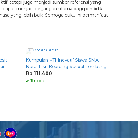
if, tetapi juga menjadi sumber referensi yang
ini dapat menjadi pegangan utama bagi pendidik
sa yang lebih baik. Semoga buku ini bermanfaat
Order Cepat
Order 
esia
Kumpulan KTI Inovatif Siswa SMA
Easy Engl
ai
Nurul Fikri Boarding School Lembang
Rp 70.0
Rp 111.400
Tersedia
Tersedia