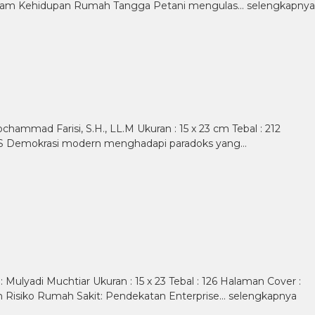
h dalam Kehidupan Rumah Tangga Petani mengulas…
selengkapnya
ochammad Farisi, S.H., LL.M Ukuran : 15 x 23 cm Tebal : 212
PSIS Demokrasi modern menghadapi paradoks yang…
Mulyadi Muchtiar Ukuran : 15 x 23 Tebal : 126 Halaman Cover :
en Risiko Rumah Sakit: Pendekatan Enterprise…
selengkapnya