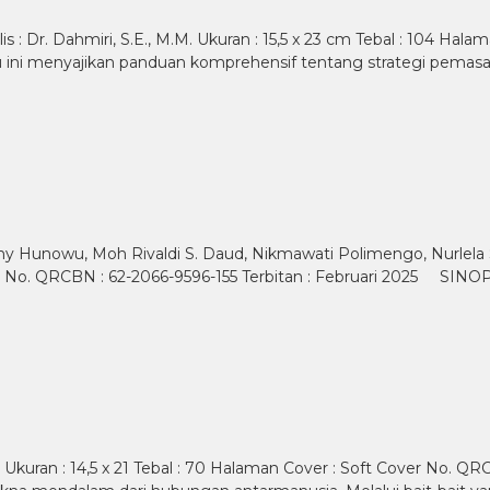
: Dr. Dahmiri, S.E., M.M. Ukuran : 15,5 x 23 cm Tebal : 104 Hala
 ini menyajikan panduan komprehensif tentang strategi pemasa
Momy Hunowu, Moh Rivaldi S. Daud, Nikmawati Polimengo, Nurlela 
ver No. QRCBN : 62-2066-9596-155 Terbitan : Februari 2025 SIN
Ukuran : 14,5 x 21 Tebal : 70 Halaman Cover : Soft Cover No. QR