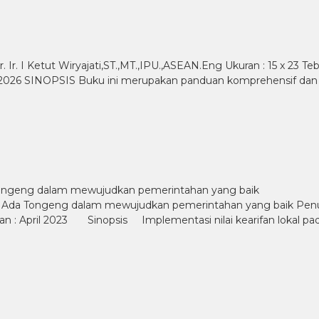
r. Ir. I Ketut Wiryajati,ST.,MT.,IPU.,ASEAN.Eng Ukuran : 15 x 23 
ari 2026 SINOPSIS Buku ini merupakan panduan komprehensif da
a Tongeng dalam mewujudkan pemerintahan yang baik
an Ada Tongeng dalam mewujudkan pemerintahan yang baik Penulis :
itan : April 2023 Sinopsis Implementasi nilai kearifan lokal