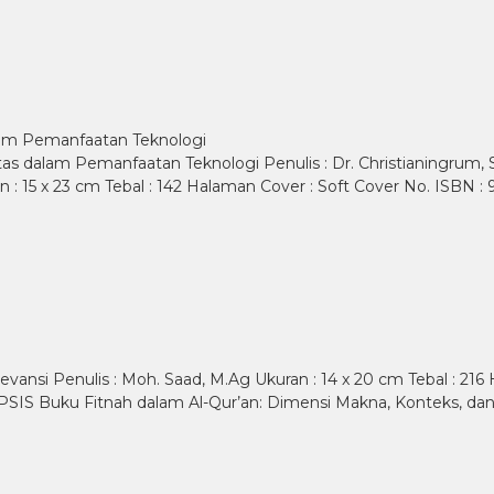
alam Pemanfaatan Teknologi
s dalam Pemanfaatan Teknologi Penulis : Dr. Christianingrum, S. Pd
an : 15 x 23 cm Tebal : 142 Halaman Cover : Soft Cover No. ISBN
evansi Penulis : Moh. Saad, M.Ag Ukuran : 14 x 20 cm Tebal : 21
NOPSIS Buku Fitnah dalam Al-Qur’an: Dimensi Makna, Konteks, 