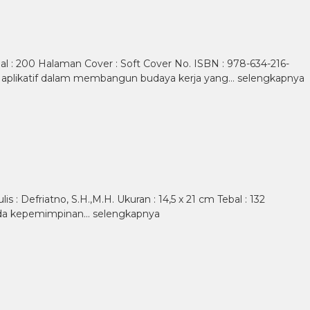
Tebal : 200 Halaman Cover : Soft Cover No. ISBN : 978-634-216-
n aplikatif dalam membangun budaya kerja yang…
selengkapnya
 Defriatno, S.H.,M.H. Ukuran : 14,5 x 21 cm Tebal : 132
 pada kepemimpinan…
selengkapnya