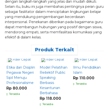
dengan langkah-langkah yang jelas dan mudah diikuti.
Selain itu, buku ini juga membahas pentingnya peran guru
sebagai fasilitator dalam menciptakan lingkungan belajar
yang mendukung pengembangan kecerdasan
interpersonal. Penekanan diberikan pada bagaimana guru
dapat membangun hubungan yang positif dengan siswa,
mendorong empati, serta memfasilitasi komunikasi yang
efektif di dalam kelas.
Produk Terkait
Order Cepat
Order Cepat
Order Cepat
Etika dan Disiplin
Model Pelatihan
Ilmu Pendidikan
Pegawai Negeri
Reﬂektif Public
Islam
Sipil Menuju
Speaking
Rp 110.000
Profesionalisme
Berbasis
Tersedia
Kesantunan
Rp 80.000
Berbahasa
Tersedia
Rp 118.000
B
Tersedia
s