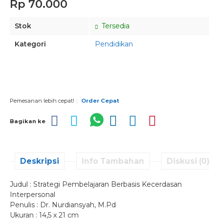
Rp 70.000
Stok
Tersedia
Kategori
Pendidikan
Pesan via Whatsapp
Pemesanan lebih cepat!
Order Cepat
Bagikan ke
Deskripsi
Info Tambahan
Diskusi (0)
Judul : Strategi Pembelajaran Berbasis Kecerdasan
Interpersonal
Penulis : Dr. Nurdiansyah, M.Pd
Ukuran : 14,5 x 21 cm