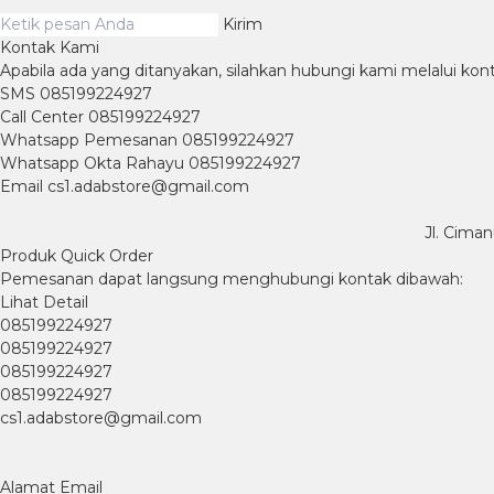
Kirim
Kontak Kami
Apabila ada yang ditanyakan, silahkan hubungi kami melalui kont
SMS
085199224927
Call Center
085199224927
Whatsapp
Pemesanan
085199224927
Whatsapp
Okta Rahayu
085199224927
Email
cs1.adabstore@gmail.com
Jl. Cima
Produk Quick Order
Pemesanan dapat langsung menghubungi kontak dibawah:
Lihat Detail
085199224927
085199224927
085199224927
085199224927
cs1.adabstore@gmail.com
Alamat Email