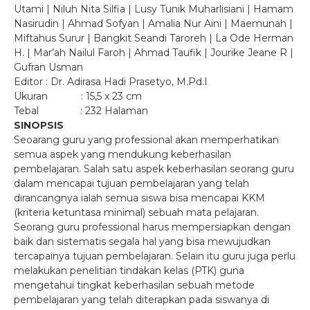
Utami | Niluh Nita Silfia | Lusy Tunik Muharlisiani | Hamam
Nasirudin | Ahmad Sofyan | Amalia Nur Aini | Maemunah |
Miftahus Surur | Bangkit Seandi Taroreh | La Ode Herman
H. | Mar’ah Nailul Faroh | Ahmad Taufik | Jourike Jeane R |
Gufran Usman
Editor : Dr. Adirasa Hadi Prasetyo, M.Pd.I
Ukuran : 15,5 x 23 cm
Tebal : 232 Halaman
SINOPSIS
Seoarang guru yang professional akan memperhatikan
semua aspek yang mendukung keberhasilan
pembelajaran. Salah satu aspek keberhasilan seorang guru
dalam mencapai tujuan pembelajaran yang telah
dirancangnya ialah semua siswa bisa mencapai KKM
(kriteria ketuntasa minimal) sebuah mata pelajaran.
Seorang guru professional harus mempersiapkan dengan
baik dan sistematis segala hal yang bisa mewujudkan
tercapainya tujuan pembelajaran. Selain itu guru juga perlu
melakukan penelitian tindakan kelas (PTK) guna
mengetahui tingkat keberhasilan sebuah metode
pembelajaran yang telah diterapkan pada siswanya di