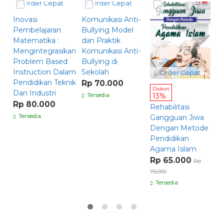
Order Cepat
Order Cepat
Inovasi
Komunikasi Anti-
Pembelajaran
Bullying Model
Matematika :
dan Praktik
Mengintegrasikan
Komunikasi Anti-
Problem Based
Bullying di
Instruction Dalam
Sekolah
Order Cepat
Pendidikan Teknik
Rp 70.000
M
Diskon
Dan Industri
P
Tersedia
13%
Rp 80.000
A
Rehabilitasi
K
Tersedia
Gangguan Jiwa
K
Dengan Metode
R
Pendidikan
Agama Islam
Rp 65.000
Rp
75.000
Tersedia