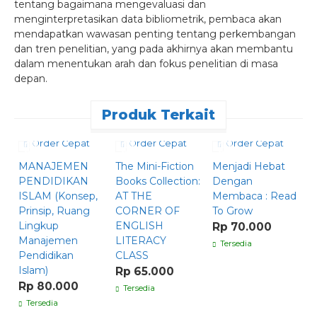
tentang bagaimana mengevaluasi dan
menginterpretasikan data bibliometrik, pembaca akan
mendapatkan wawasan penting tentang perkembangan
dan tren penelitian, yang pada akhirnya akan membantu
dalam menentukan arah dan fokus penelitian di masa
depan.
Produk Terkait
Order Cepat
Order Cepat
Order Cepat
MANAJEMEN
The Mini-Fiction
Menjadi Hebat
K
PENDIDIKAN
Books Collection:
Dengan
K
ISLAM (Konsep,
AT THE
Membaca : Read
P
Prinsip, Ruang
CORNER OF
To Grow
P
Lingkup
ENGLISH
S
Rp 70.000
Manajemen
LITERACY
d
Tersedia
Pendidikan
CLASS
p
Islam)
O
Rp 65.000
Rp 80.000
R
Tersedia
Tersedia