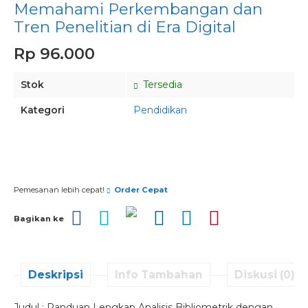
Memahami Perkembangan dan
Tren Penelitian di Era Digital
Rp 96.000
Stok
Tersedia
Kategori
Pendidikan
Pesan via Whatsapp
Pemesanan lebih cepat!
Order Cepat
Bagikan ke
Deskripsi
Info Tambahan
Diskusi (0)
Judul : Panduan Lengkap Analisis Bibliometrik dengan