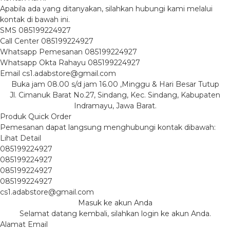
Apabila ada yang ditanyakan, silahkan hubungi kami melalui
kontak di bawah ini.
SMS
085199224927
Call Center
085199224927
Whatsapp
Pemesanan
085199224927
Whatsapp
Okta Rahayu
085199224927
Email
cs1.adabstore@gmail.com
Buka jam 08.00 s/d jam 16.00 ,Minggu & Hari Besar Tutup
Jl. Cimanuk Barat No.27, Sindang, Kec. Sindang, Kabupaten
Indramayu, Jawa Barat.
Produk Quick Order
Pemesanan dapat langsung menghubungi kontak dibawah:
Lihat Detail
085199224927
085199224927
085199224927
085199224927
cs1.adabstore@gmail.com
Masuk ke akun Anda
Selamat datang kembali, silahkan login ke akun Anda.
Alamat Email