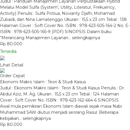
Judul : Panduan Manajemen Layanan Perpustakaan Hybrid
Melalui Model Sulfa (System’, Utility, Literatur, Frekuency,
Activity) Penulis : Sulfa Potiua, Novianty Djafri, Mohamad
Zubaidi, dan Nina Lamatenggo Ukuran : 15,5 x 23 cm Tebal : 138
Halaman Cover : Soft Cover No. ISBN : 978-623-505-164-2 No. E-
ISBN : 978-623-505-165-9 (PDF) SINOPSIS Dalam buku
“Merancang Manajemen Layanan…
selengkapnya
Rp 80.000
Tersedia
Lihat Detail
Order Cepat
Ekonomi Makro Islam : Teori & Studi Kasus
Judul : Ekonomi Makro Islam : Teori & Studi Kasus Penulis : Dr.
Abdul Aziz, M. Ag. Ukuran : 15,5 x 23 cm Tebal : 124 Halaman
Cover : Soft Cover No. ISBN : 978-623-162-664-6 SINOPSIS
Awal mula pemikiran Ekonomi Islam diawali sejak masa Nabi
Muhammad SAW diutus menjadi seorang Rasul. Beberapa
kebijakan…
selengkapnya
Rp 80.000