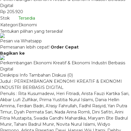
Digital
Rp 205.920
Stok
Tersedia
Kategori
Ekonomi
Tentukan pilihan yang tersedia!
Pesan via Whatsapp
Pemesanan lebih cepat!
Order Cepat
Bagikan ke
Perkembangan Ekonomi Kreatif & Ekonomi Industri Berbasis
Digital
Deskripsi
Info Tambahan
Diskusi (0)
Judul : PERKEMBANGAN EKONOMI KREATIF & EKONOMI
INDUSTRI BERBASIS DIGITAL
Penulis : Rita Kusumadewi, Heri Fitriadi, Arista Fauzi Kartika Sari,
Akbar Lufi Zulfikar, Prima Yustitia Nurul Islami, Dania Hellin
Amrina, Ferdian Badri, A’rasy Fahrullah, Fadhil Rasyid, Yan Putra
Timur, Dyah Permata Sari, Nada Arina Romli, Dini Safitri, Arini
Fitria Mustapita, Swadia Gandhi Mahardika, Maryam Bte Badrul
Munir, Tahani Badrul Munir, Novita Nurul Islami, Widyo
Pramono, Arlinta Prasetian Dewi, Hapsari Wiji Utami, Debby