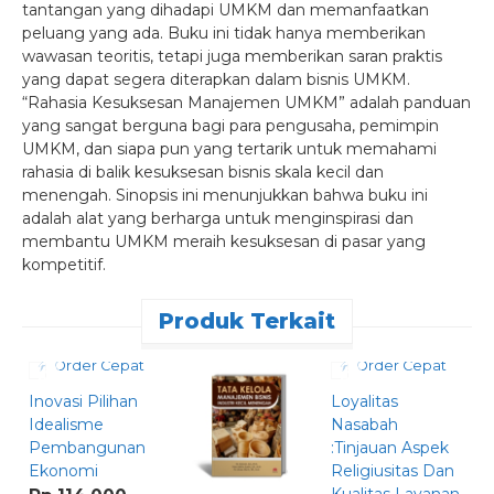
tantangan yang dihadapi UMKM dan memanfaatkan
peluang yang ada. Buku ini tidak hanya memberikan
wawasan teoritis, tetapi juga memberikan saran praktis
yang dapat segera diterapkan dalam bisnis UMKM.
“Rahasia Kesuksesan Manajemen UMKM” adalah panduan
yang sangat berguna bagi para pengusaha, pemimpin
UMKM, dan siapa pun yang tertarik untuk memahami
rahasia di balik kesuksesan bisnis skala kecil dan
menengah. Sinopsis ini menunjukkan bahwa buku ini
adalah alat yang berharga untuk menginspirasi dan
membantu UMKM meraih kesuksesan di pasar yang
kompetitif.
Produk Terkait
Order Cepat
Order Cepat
Inovasi Pilihan
Loyalitas
E
Idealisme
Nasabah
L
Pembangunan
:Tinjauan Aspek
P
Ekonomi
Religiusitas Dan
K
Kualitas Layanan
A