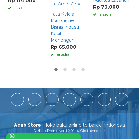
Rp 114.000
Order Cepat
Rp 70.000
R
Tersedia
Tata Kelola
Tersedia
Manajemen
Bisnis Industri
Kecil
Menengah
Rp 65.000
Tersedia
Adab Store
- Toko buku online terbaik di Indonesia
Olzhop Theme
versi 2.0.1 by Oketheme.com