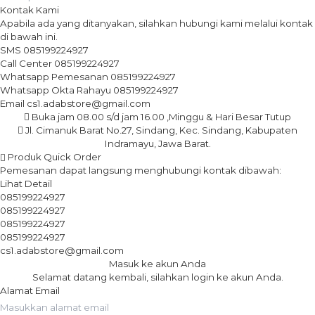
Kontak Kami
Apabila ada yang ditanyakan, silahkan hubungi kami melalui kontak
di bawah ini.
SMS
085199224927
Call Center
085199224927
Whatsapp
Pemesanan
085199224927
Whatsapp
Okta Rahayu
085199224927
Email
cs1.adabstore@gmail.com
Buka jam 08.00 s/d jam 16.00 ,Minggu & Hari Besar Tutup
Jl. Cimanuk Barat No.27, Sindang, Kec. Sindang, Kabupaten
Indramayu, Jawa Barat.
Produk Quick Order
Pemesanan dapat langsung menghubungi kontak dibawah:
Lihat Detail
085199224927
085199224927
085199224927
085199224927
cs1.adabstore@gmail.com
Masuk ke akun Anda
Selamat datang kembali, silahkan login ke akun Anda.
Alamat Email