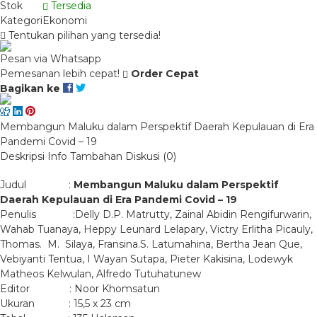
Stok
Tersedia
Kategori
Ekonomi
Tentukan pilihan yang tersedia!
Pesan via Whatsapp
Pemesanan lebih cepat!
Order Cepat
Bagikan ke
Membangun Maluku dalam Perspektif Daerah Kepulauan di Era
Pandemi Covid – 19
Deskripsi
Info Tambahan
Diskusi (0)
Judul :
Membangun Maluku dalam Perspektif
Daerah Kepulauan di Era Pandemi Covid – 19
Penulis :Delly D.P. Matrutty, Zainal Abidin Rengifurwarin,
Wahab Tuanaya, Heppy Leunard Lelapary, Victry Erlitha Picauly,
Thomas. M. Silaya, Fransina.S. Latumahina, Bertha Jean Que,
Vebiyanti Tentua, I Wayan Sutapa, Pieter Kakisina, Lodewyk
Matheos Kelwulan, Alfredo Tutuhatunew
Editor : Noor Khomsatun
Ukuran : 15,5 x 23 cm