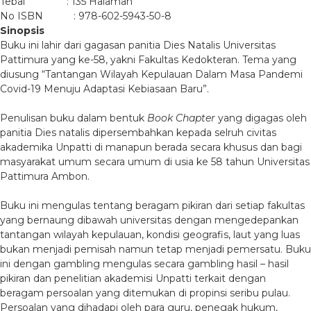
Tebal : 135 Halaman
No ISBN : 978-602-5943-50-8
Sinopsis
Buku ini lahir dari gagasan panitia Dies Natalis Universitas
Pattimura yang ke-58, yakni Fakultas Kedokteran. Tema yang
diusung “Tantangan Wilayah Kepulauan Dalam Masa Pandemi
Covid-19 Menuju Adaptasi Kebiasaan Baru”.
Penulisan buku dalam bentuk
Book Chapter
yang digagas oleh
panitia Dies natalis dipersembahkan kepada selruh civitas
akademika Unpatti di manapun berada secara khusus dan bagi
masyarakat umum secara umum di usia ke 58 tahun Universitas
Pattimura Ambon.
Buku ini mengulas tentang beragam pikiran dari setiap fakultas
yang bernaung dibawah universitas dengan mengedepankan
tantangan wilayah kepulauan, kondisi geografis, laut yang luas
bukan menjadi pemisah namun tetap menjadi pemersatu. Buku
ini dengan gambling mengulas secara gambling hasil – hasil
pikiran dan penelitian akademisi Unpatti terkait dengan
beragam persoalan yang ditemukan di propinsi seribu pulau.
Persoalan yang dihadapi oleh para guru, penegak hukum,