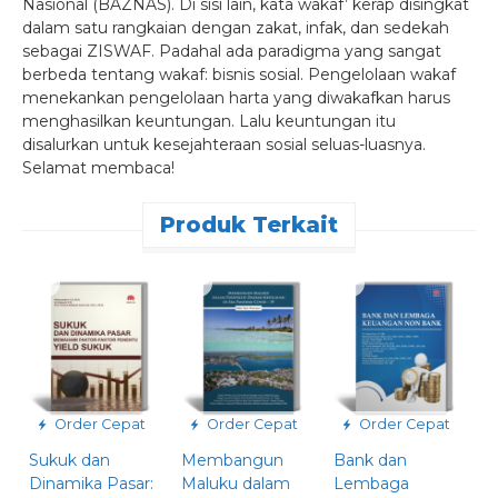
Nasional (BAZNAS). Di sisi lain, kata wakaf’ kerap disingkat
dalam satu rangkaian dengan zakat, infak, dan sedekah
sebagai ZISWAF. Padahal ada paradigma yang sangat
berbeda tentang wakaf: bisnis sosial. Pengelolaan wakaf
menekankan pengelolaan harta yang diwakafkan harus
menghasilkan keuntungan. Lalu keuntungan itu
disalurkan untuk kesejahteraan sosial seluas-luasnya.
Selamat membaca!
Produk Terkait
Order Cepat
Order Cepat
Order Cepat
Sukuk dan
Membangun
Bank dan
P
Dinamika Pasar:
Maluku dalam
Lembaga
I