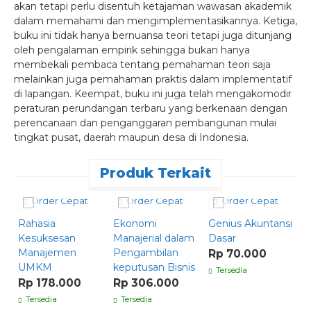
akan tetapi perlu disentuh ketajaman wawasan akademik
dalam memahami dan mengimplementasikannya. Ketiga,
buku ini tidak hanya bernuansa teori tetapi juga ditunjang
oleh pengalaman empirik sehingga bukan hanya
membekali pembaca tentang pemahaman teori saja
melainkan juga pemahaman praktis dalam implementatif
di lapangan. Keempat, buku ini juga telah mengakomodir
peraturan perundangan terbaru yang berkenaan dengan
perencanaan dan penganggaran pembangunan mulai
tingkat pusat, daerah maupun desa di Indonesia.
Produk Terkait
Order Cepat
Order Cepat
Order Cepat
Rahasia
Ekonomi
Genius Akuntansi
A
Kesuksesan
Manajerial dalam
Dasar
2
Manajemen
Pengambilan
Rp 70.000
R
UMKM
keputusan Bisnis
Tersedia
Rp 178.000
Rp 306.000
Tersedia
Tersedia