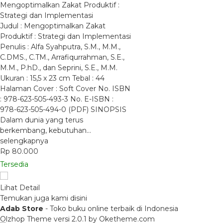
Mengoptimalkan Zakat Produktif :
Strategi dan Implementasi
Judul : Mengoptimalkan Zakat
Produktif : Strategi dan Implementasi
Penulis : Alfa Syahputra, S.M., M.M.,
C.DMS., C.TM., Arrafiqurrahman, S.E.,
M.M., P.hD., dan Seprini, S.E., M.M.
Ukuran : 15,5 x 23 cm Tebal : 44
Halaman Cover : Soft Cover No. ISBN
: 978-623-505-493-3 No. E-ISBN :
978-623-505-494-0 (PDF) SINOPSIS
Dalam dunia yang terus
berkembang, kebutuhan…
selengkapnya
Rp 80.000
Tersedia
Lihat Detail
Temukan juga kami disini
Adab Store
- Toko buku online terbaik di Indonesia
Olzhop Theme
versi 2.0.1 by Oketheme.com