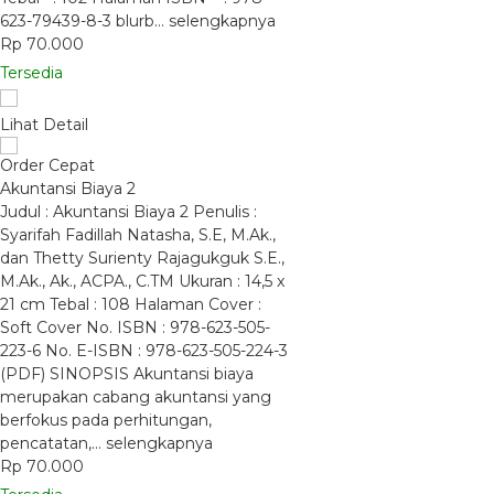
623-79439-8-3 blurb…
selengkapnya
Rp 70.000
Tersedia
Lihat Detail
Order Cepat
Akuntansi Biaya 2
Judul : Akuntansi Biaya 2 Penulis :
Syarifah Fadillah Natasha, S.E, M.Ak.,
dan Thetty Surienty Rajagukguk S.E.,
M.Ak., Ak., ACPA., C.TM Ukuran : 14,5 x
21 cm Tebal : 108 Halaman Cover :
Soft Cover No. ISBN : 978-623-505-
223-6 No. E-ISBN : 978-623-505-224-3
(PDF) SINOPSIS Akuntansi biaya
merupakan cabang akuntansi yang
berfokus pada perhitungan,
pencatatan,…
selengkapnya
Rp 70.000