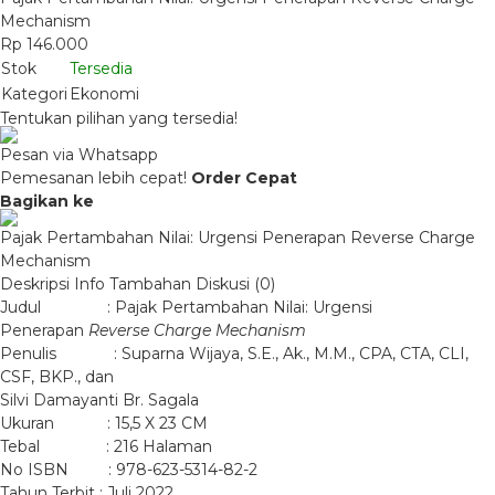
Mechanism
Rp 146.000
Stok
Tersedia
Kategori
Ekonomi
Tentukan pilihan yang tersedia!
Pesan via Whatsapp
Pemesanan lebih cepat!
Order Cepat
Bagikan ke
Pajak Pertambahan Nilai: Urgensi Penerapan Reverse Charge
Mechanism
Deskripsi
Info Tambahan
Diskusi (0)
Judul : Pajak Pertambahan Nilai: Urgensi
Penerapan
Reverse Charge Mechanism
Penulis : Suparna Wijaya, S.E., Ak., M.M., CPA, CTA, CLI,
CSF, BKP., dan
Silvi Damayanti Br. Sagala
Ukuran : 15,5 X 23 CM
Tebal : 216 Halaman
No ISBN : 978-623-5314-82-2
Tahun Terbit : Juli 2022