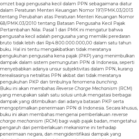
omzet bagi pengusaha kecil dalam PPN sebagaimana diatur
dalam Peraturan Menteri Keuangan Nomor 197/PMK.03/2013
tentang Perubahan atas Peraturan Menteri Keuangan Nomor
68/PMK.03/2010 tentang Batasan Pengusaha Kecil Pajak
Pertambahan Nilai. Pasal 1 dari PMK ini mengatur bahwa
pengusaha kecil adalah pengusaha yang memiliki peredaran
bruto tidak lebih dari Rp4.800.000.000,00 dalam satu tahun
buku. Hal ini tentu mengakibatkan tidak meratanya
pengukuhan pengusaha kena pajak (PKP) yang menimbulkan
dampak dalam sistem pemungutan PPN di Indonesia, seperti
menyebabkan adanya unsur subjektivitas dalam PPN, kurang
terealisasinya netralitas PPN akibat dari tidak meratanya
pengukuhan PKP dan timbulnya fenomena
bunching
.
Buku ini akan membahas
Reverse Charge Mechanism
(RCM)
yang merupakan salah satu solusi untuk mengatasi berbagai
dampak yang ditimbulkan dari adanya batasan PKP serta
mengoptimalkan penerimaan PPN di Indonesia. Secara khusus,
buku ini akan membahas mengenai pemberlakuan
reverse
charge mechanism
(RCM) bagi wajib pajak badan, mengetahui
pengaruh dari pemberlakuan mekanisme ini terhadap
penerimaan negara, dan mengidentifikasi dampak yang