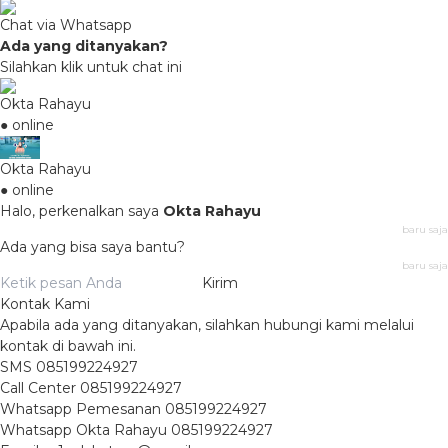
Chat via Whatsapp
Ada yang ditanyakan?
Silahkan klik untuk chat ini
Okta Rahayu
● online
Okta Rahayu
● online
Halo, perkenalkan saya
Okta Rahayu
baru saja
Ada yang bisa saya bantu?
baru saja
Kirim
Kontak Kami
Apabila ada yang ditanyakan, silahkan hubungi kami melalui
kontak di bawah ini.
SMS
085199224927
Call Center
085199224927
Whatsapp
Pemesanan
085199224927
Whatsapp
Okta Rahayu
085199224927