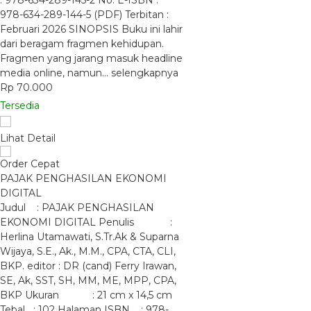
: 978-634-289-145-2 No. E-ISBN :
978-634-289-144-5 (PDF) Terbitan :
Februari 2026 SINOPSIS Buku ini lahir
dari beragam fragmen kehidupan.
Fragmen yang jarang masuk headline
media online, namun…
selengkapnya
Rp 70.000
Tersedia
Lihat Detail
Order Cepat
PAJAK PENGHASILAN EKONOMI
DIGITAL
Judul : PAJAK PENGHASILAN
EKONOMI DIGITAL Penulis :
Herlina Utamawati, S.Tr.Ak & Suparna
Wijaya, S.E., Ak., M.M., CPA, CTA, CLI,
BKP. editor : DR (cand) Ferry Irawan,
SE, Ak, SST, SH, MM, ME, MPP, CPA,
BKP Ukuran : 21 cm x 14,5 cm
Tebal : 102 Halaman ISBN : 978-