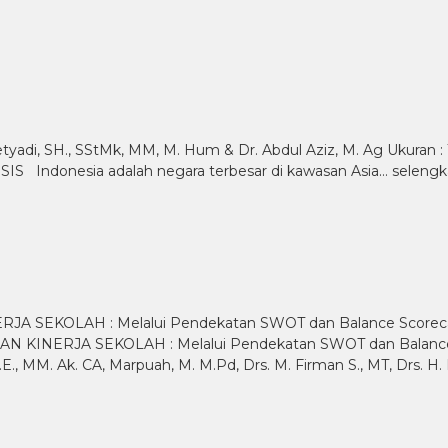
Setyadi, SH., SStMk, MM, M. Hum & Dr. Abdul Aziz, M. Ag Ukuran :
SIS Indonesia adalah negara terbesar di kawasan Asia…
seleng
EKOLAH : Melalui Pendekatan SWOT dan Balance Scorecar
NERJA SEKOLAH : Melalui Pendekatan SWOT dan Balance Sco
, S.E., MM. Ak. CA, Marpuah, M. M.Pd, Drs. M. Firman S., MT, Drs