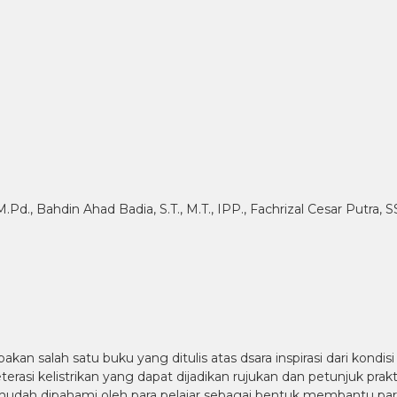
a, M.Pd., Bahdin Ahad Badia, S.T., M.T., IPP., Fachrizal Cesar Putra
ah satu buku yang ditulis atas dsara inspirasi dari kondisi rii
eterasi kelistrikan yang dapat dijadikan rujukan dan petunjuk 
mudah dipahami oleh para pelajar sebagai bentuk membantu pa