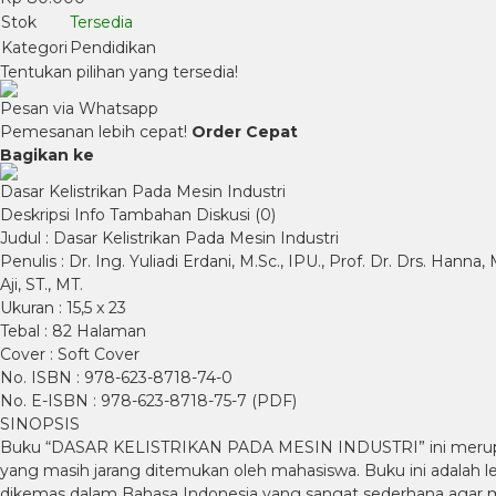
Stok
Tersedia
Kategori
Pendidikan
Tentukan pilihan yang tersedia!
Pesan via Whatsapp
Pemesanan lebih cepat!
Order Cepat
Bagikan ke
Dasar Kelistrikan Pada Mesin Industri
Deskripsi
Info Tambahan
Diskusi (0)
Judul : Dasar Kelistrikan Pada Mesin Industri
Penulis : Dr. Ing. Yuliadi Erdani, M.Sc., IPU., Prof. Dr. Drs. Hann
Aji, ST., MT.
Ukuran : 15,5 x 23
Tebal : 82 Halaman
Cover : Soft Cover
No. ISBN : 978-623-8718-74-0
No. E-ISBN : 978-623-8718-75-7 (PDF)
SINOPSIS
Buku “DASAR KELISTRIKAN PADA MESIN INDUSTRI” ini merupakan sal
yang masih jarang ditemukan oleh mahasiswa. Buku ini adalah l
dikemas dalam Bahasa Indonesia yang sangat sederhana agar 