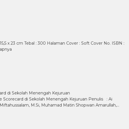
 15,5 x 23 cm Tebal : 300 Halaman Cover : Soft Cover No. ISBN :
kapnya
d di Sekolah Menengah Kejuruan
recard di Sekolah Menengah Kejuruan Penulis : Ai
. H. Miftahussalam, M.Si, Muhamad Matin Shopwan Amarullah,…