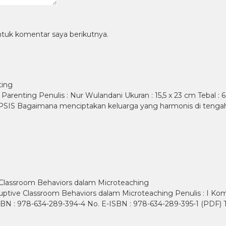
ntuk komentar saya berikutnya.
ting
renting Penulis : Nur Wulandani Ukuran : 15,5 x 23 cm Tebal : 
INOPSIS Bagaimana menciptakan keluarga yang harmonis di teng
 Classroom Behaviors dalam Microteaching
ruptive Classroom Behaviors dalam Microteaching Penulis : I K
. ISBN : 978-634-289-394-4 No. E-ISBN : 978-634-289-395-1 (PD