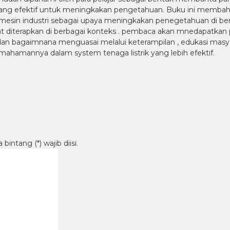
y yang efektif untuk meningkakan pengetahuan. Buku ini membah
sin industri sebagai upaya meningkakan penegetahuan di berba
pat diterapkan di berbagai konteks . pembaca akan mnedapatkan
ik dan bagaimnana menguasai melalui keterampilan , edukasi ma
mahamannya dalam system tenaga listrik yang lebih efektif.
intang (*) wajib diisi.