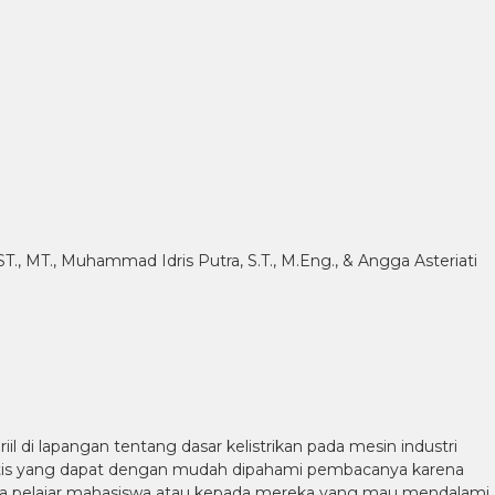
, SST., MT., Muhammad Idris Putra, S.T., M.Eng., & Angga Asteriati
l di lapangan tentang dasar kelistrikan pada mesin industri
praktis yang dapat dengan mudah dipahami pembacanya karena
ra pelajar mahasiswa atau kepada mereka yang mau mendalami