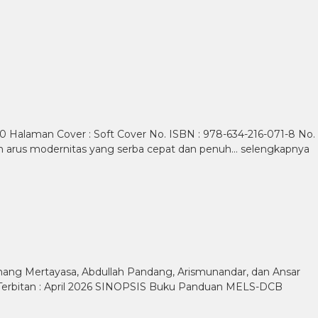
60 Halaman Cover : Soft Cover No. ISBN : 978-634-216-071-8 No.
ah arus modernitas yang serba cepat dan penuh…
selengkapnya
omang Mertayasa, Abdullah Pandang, Arismunandar, dan Ansar
F) Terbitan : April 2026 SINOPSIS Buku Panduan MELS-DCB