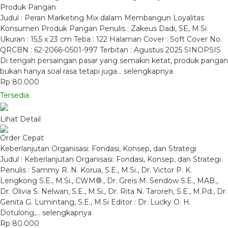
Produk Pangan
Judul : Peran Marketing Mix dalam Membangun Loyalitas
Konsumen Produk Pangan Penulis : Zakeus Dadi, SE, M.Si
Ukuran : 15,5 x 23 cm Teba : 122 Halaman Cover : Soft Cover No.
QRCBN : 62-2066-0501-997 Terbitan : Agustus 2025 SINOPSIS
Di tengah persaingan pasar yang semakin ketat, produk pangan
bukan hanya soal rasa tetapi juga…
selengkapnya
Rp 80.000
Tersedia
Lihat Detail
Order Cepat
Keberlanjutan Organisasi: Fondasi, Konsep, dan Strategi
Judul : Keberlanjutan Organisasi: Fondasi, Konsep, dan Strategi
Penulis : Sammy R. N. Korua, S.E., M.Si., Dr. Victor P. K.
Lengkong S.E., M.Si., CWM®., Dr. Greis M. Sendow S.E., MAB.,
Dr. Olivia S. Nelwan, S.E., M.Si., Dr. Rita N. Taroreh, S.E., M.Pd., Dr.
Genita G. Lumintang, S.E., M.Si Editor : Dr. Lucky O. H.
Dotulong,…
selengkapnya
Rp 80.000