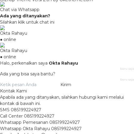
Chat via Whatsapp
Ada yang ditanyakan?
Silahkan klik untuk chat ini
Okta Rahayu
● online
Okta Rahayu
● online
Halo, perkenalkan saya
Okta Rahayu
baru saja
Ada yang bisa saya bantu?
baru saja
Kirim
Kontak Kami
Apabila ada yang ditanyakan, silahkan hubungi kami melalui
kontak di bawah ini.
SMS
085199224927
Call Center
085199224927
Whatsapp
Pemesanan
085199224927
Whatsapp
Okta Rahayu
085199224927