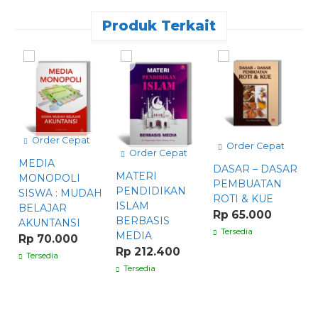
Produk Terkait
Order Cepat
Order Cepat
Order Cepat
MEDIA
DASAR – DASAR
MATERI
[
MONOPOLI
PEMBUATAN
PENDIDIKAN
y
SISWA : MUDAH
ROTI & KUE
ISLAM
(
BELAJAR
Rp 65.000
BERBASIS
T
AKUNTANSI
Tersedia
MEDIA
S
Rp 70.000
I
Rp 212.400
Tersedia
R
Tersedia