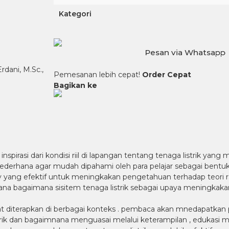
Kategori
Pesan via Whatsapp
rdani, M.Sc.,
Pemesanan lebih cepat!
Order Cepat
Bagikan ke
si dari kondisi riil di lapangan tentang tenaga listrik yang m
sederhana agar mudah dipahami oleh para pelajar sebagai bent
 yang efektif untuk meningkakan pengetahuan terhadap teori rs
a bagaimana sisitem tenaga listrik sebagai upaya meningkak
pat diterapkan di berbagai konteks . pembaca akan mnedapatkan
strik dan bagaimnana menguasai melalui keterampilan , edukasi