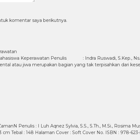
ntuk komentar saya berikutnya.
rawatan
siswa Keperawatan Penulis : Indra Ruswadi, S.Kep., 
 jiwa merupakan bagian yang tak terpisahkan dari kesehatan.
manN Penulis : I Luh Aqnez Sylvia, S.S., S.Th., M.Si., Rosima Must
 x 23 cm Tebal : 148 Halaman Cover : Soft Cover No. ISBN : 978-62