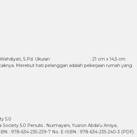
yatul Wahdiyati, S.Pd. Ukuran : 21 cm x 14,5 cm
a. Merebut hati pelanggan adalah pekerjaan rumah yang
y 5.0
Society 5.0 Penulis : Nurmayani, Yusron Abda’u Ansya,
 ISBN : 978-634-235-239-7 No. E-ISBN : 978-634-235-240-3 (PDF)