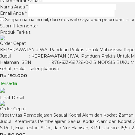
Isi komentar Anda
*
Nama Anda
*
Email Anda
*
Simpan nama, email, dan situs web saya pada peramban ini u
Produk Terkait
Order Cepat
KEPERAWATAN JIWA Panduan Praktis Untuk Mahasiswa Kepe
Judul : KEPERAWATAN JIWA Panduan Praktis Untuk Maha
Halaman ISBN : 978-623-68728-0-2 SINOPSIS BUKU Mental atau
sehat, maka…
selengkapnya
Rp 192.000
Tersedia
Lihat Detail
Order Cepat
Kreativitas Pembelajaran Sesuai Kodral Alam dan Kodrat Zaman
Judul : Kreativitas Pembelajaran Sesuai Kodral Alam dan Kodrat Za
S.Pd.I., Eny Lestari, S.Pd., dan Nur Hanisah, S.Pd. Ukuran : 15,5
Rp 80.000