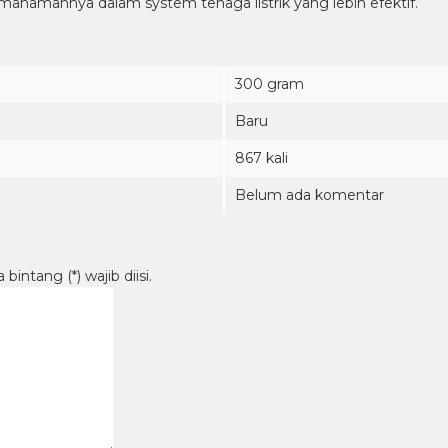
mahamannya dalam system tenaga listrik yang lebih efektif.
300 gram
Baru
867 kali
Belum ada komentar
intang (*) wajib diisi.