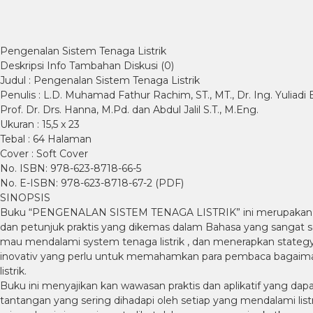
Pengenalan Sistem Tenaga Listrik
Deskripsi
Info Tambahan
Diskusi (0)
Judul : Pengenalan Sistem Tenaga Listrik
Penulis : L.D. Muhamad Fathur Rachim, ST., MT., Dr. Ing. Yuliadi E
Prof. Dr. Drs. Hanna, M.Pd. dan Abdul Jalil S.T., M.Eng.
Ukuran : 15,5 x 23
Tebal : 64 Halaman
Cover : Soft Cover
No. ISBN: 978-623-8718-66-5
No. E-ISBN: 978-623-8718-67-2 (PDF)
SINOPSIS
Buku “PENGENALAN SISTEM TENAGA LISTRIK” ini merupakan inspira
dan petunjuk praktis yang dikemas dalam Bahasa yang sangat 
mau mendalami system tenaga listrik , dan menerapkan stategy
inovativ yang perlu untuk memahamkan para pembaca bagaiman
listrik.
Buku ini menyajikan kan wawasan praktis dan aplikatif yang da
tantangan yang sering dihadapi oleh setiap yang mendalami li