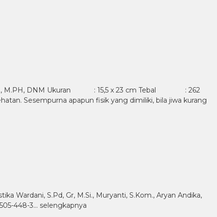
Ns., M.PH, DNM Ukuran : 15,5 x 23 cm Tebal : 262
 Sesempurna apapun fisik yang dimiliki, bila jiwa kurang
ika Wardani, S.Pd, Gr, M.Si., Muryanti, S.Kom., Aryan Andika,
3-505-448-3…
selengkapnya