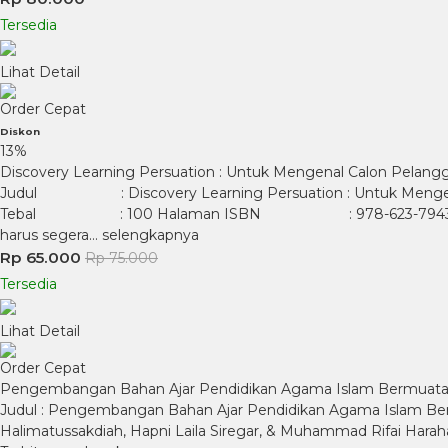
Tersedia
Lihat Detail
Order Cepat
Diskon
13%
Discovery Learning Persuation : Untuk Mengenal Calon Pelangg
Judul : Discovery Learning Persuation : Untuk Meng
Tebal : 100 Halaman ISBN : 978-623-79434-9-5 blurb : P
harus segera…
selengkapnya
Rp 65.000
Rp 75.000
Tersedia
Lihat Detail
Order Cepat
Pengembangan Bahan Ajar Pendidikan Agama Islam Bermuatan Sos
Judul : Pengembangan Bahan Ajar Pendidikan Agama Islam Bermua
Halimatussakdiah, Hapni Laila Siregar, & Muhammad Rifai Haraha