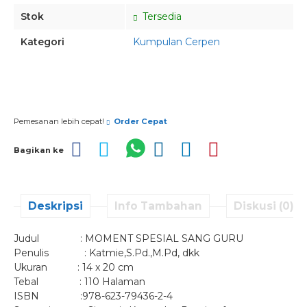
Stok
Tersedia
Kategori
Kumpulan Cerpen
Pesan via Whatsapp
Pemesanan lebih cepat!
Order Cepat
Bagikan ke
Deskripsi
Info Tambahan
Diskusi (0)
Judul : MOMENT SPESIAL SANG GURU
Penulis : Katmie,S.Pd.,M.Pd, dkk
Ukuran : 14 x 20 cm
Tebal : 110 Halaman
ISBN :978-623-79436-2-4