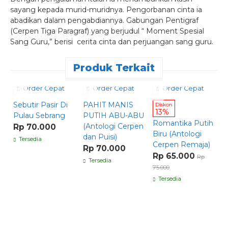
sayang kepada murid-muridnya. Pengorbanan cinta ia
abadikan dalam pengabdiannya. Gabungan Pentigraf
(Cerpen Tiga Paragraf) yang berjudul “ Moment Spesial
Sang Guru,” berisi cerita cinta dan perjuangan sang guru.
Produk Terkait
Order Cepat
Order Cepat
Order Cepat
Sebutir Pasir Di
PAHIT MANIS
N
Diskon
13%
Pulau Sebrang
PUTIH ABU-ABU
Romantika Putih
(Antologi Cerpen
K
Rp 70.000
Biru (Antologi
dan Puisi)
d
Tersedia
Cerpen Remaja)
p
Rp 70.000
Rp 65.000
Rp
s
Tersedia
75.000
g
Tersedia
p
k
p
R