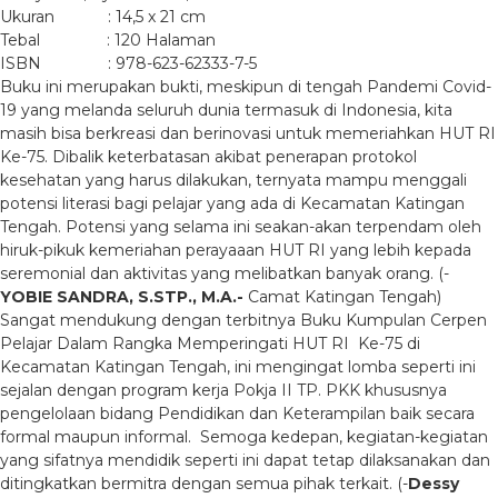
Ukuran : 14,5 x 21 cm
Tebal : 120 Halaman
ISBN : 978-623-62333-7-5
Buku ini merupakan bukti, meskipun di tengah Pandemi Covid-
19 yang melanda seluruh dunia termasuk di Indonesia, kita
masih bisa berkreasi dan berinovasi untuk memeriahkan HUT RI
Ke-75. Dibalik keterbatasan akibat penerapan protokol
kesehatan yang harus dilakukan, ternyata mampu menggali
potensi literasi bagi pelajar yang ada di Kecamatan Katingan
Tengah. Potensi yang selama ini seakan-akan terpendam oleh
hiruk-pikuk kemeriahan perayaaan HUT RI yang lebih kepada
seremonial dan aktivitas yang melibatkan banyak orang. (-
YOBIE SANDRA, S.STP., M.A.-
Camat Katingan Tengah)
Sangat mendukung dengan terbitnya Buku Kumpulan Cerpen
Pelajar Dalam Rangka Memperingati HUT RI Ke-75 di
Kecamatan Katingan Tengah, ini mengingat lomba seperti ini
sejalan dengan program kerja Pokja II TP. PKK khususnya
pengelolaan bidang Pendidikan dan Keterampilan baik secara
formal maupun informal. Semoga kedepan, kegiatan-kegiatan
yang sifatnya mendidik seperti ini dapat tetap dilaksanakan dan
ditingkatkan bermitra dengan semua pihak terkait. (-
Dessy