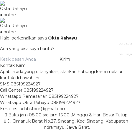
Okta Rahayu
● online
Okta Rahayu
● online
Halo, perkenalkan saya
Okta Rahayu
baru saja
Ada yang bisa saya bantu?
baru saja
Kirim
Kontak Kami
Apabila ada yang ditanyakan, silahkan hubungi kami melalui
kontak di bawah ini.
SMS
085199224927
Call Center
085199224927
Whatsapp
Pemesanan
085199224927
Whatsapp
Okta Rahayu
085199224927
Email
cs1.adabstore@gmail.com
Buka jam 08.00 s/d jam 16.00 ,Minggu & Hari Besar Tutup
Jl. Cimanuk Barat No.27, Sindang, Kec. Sindang, Kabupaten
Indramayu, Jawa Barat.