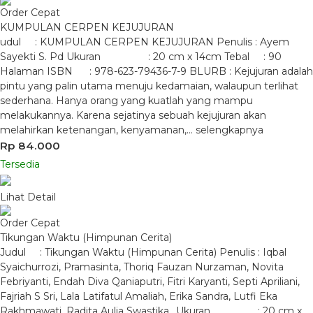
Order Cepat
KUMPULAN CERPEN KEJUJURAN
udul : KUMPULAN CERPEN KEJUJURAN Penulis : Ayem
Sayekti S. Pd Ukuran : 20 cm x 14cm Tebal : 90
Halaman ISBN : 978-623-79436-7-9 BLURB : Kejujuran adalah
pintu yang palin utama menuju kedamaian, walaupun terlihat
sederhana. Hanya orang yang kuatlah yang mampu
melakukannya. Karena sejatinya sebuah kejujuran akan
melahirkan ketenangan, kenyamanan,…
selengkapnya
Rp 84.000
Tersedia
Lihat Detail
Order Cepat
Tikungan Waktu (Himpunan Cerita)
Judul : Tikungan Waktu (Himpunan Cerita) Penulis : Iqbal
Syaichurrozi, Pramasinta, Thoriq Fauzan Nurzaman, Novita
Febriyanti, Endah Diva Qaniaputri, Fitri Karyanti, Septi Apriliani,
Fajriah S Sri, Lala Latifatul Amaliah, Erika Sandra, Lutfi Eka
Rakhmawati, Radita Aulia Swastika.. Ukuran : 20 cm x