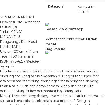
Kategori
Kumpulan
Cerpen
SENJA MENANTIKU
Deskripsi
Info Tambahan
Diskusi (0)
Pesan via Whatsapp
Judul : SENJA
MENANTIKU
Pemesanan lebih cepat!
Order
Pengarang : Dra. Hesti
Cepat
Rosita, M.Pd
Bagikan ke
Ukuran : 20 cm x 14 cm
Tebal : 100 Halaman
ISBN :978-623-7943-34-1
Synopsis :
Untukmu seusiaku atau sudah kepala lima plus yang sedang
bingung apa yang harus dikerjakan diujung purna tugas. Mari
kita bersama merenung mengingat masa pengabdian yang
telah kita lakukan dan hampir selesai. Apa yang harus kita
perbuat? Mungkinkah bermanfaat bagi orang lain!
Mengisi sisa-sisa pengabdian, saya mencoba untuk meramaikan
suasana literasi disela-sela rekan usia produktif. Dengan