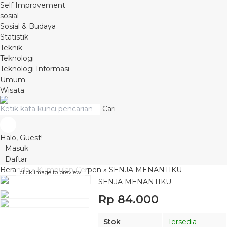
Self Improvement
sosial
Sosial & Budaya
Statistik
Teknik
Teknologi
Teknologi Informasi
Umum
Wisata
Cari
Halo, Guest!
Masuk
Daftar
Beranda
»
Kumpulan Cerpen
»
SENJA MENANTIKU
click image to preview
SENJA MENANTIKU
Rp 84.000
Stok
Tersedia