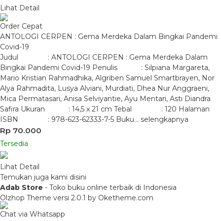
Lihat Detail
Order Cepat
ANTOLOGI CERPEN : Gema Merdeka Dalam Bingkai Pandemi
Covid-19
Judul : ANTOLOGI CERPEN : Gema Merdeka Dalam
Bingkai Pandemi Covid-19 Penulis : Silpiana Margareta,
Mario Kristian Rahmadhika, Algriben Samuel Smartbrayen, Nor
Alya Rahmadita, Lusya Alviani, Murdiati, Dhea Nur Anggraeni,
Mica Permatasari, Anisa Selviyantie, Ayu Mentari, Asti Diandra
Safira Ukuran : 14,5 x 21 cm Tebal : 120 Halaman
ISBN : 978-623-62333-7-5 Buku…
selengkapnya
Rp 70.000
Tersedia
Lihat Detail
Temukan juga kami disini
Adab Store
- Toko buku online terbaik di Indonesia
Olzhop Theme
versi 2.0.1 by Oketheme.com
Chat via Whatsapp