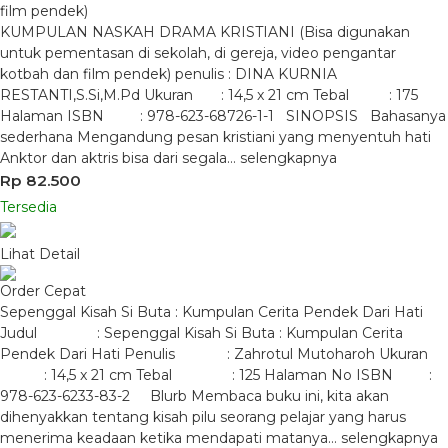
film pendek)
KUMPULAN NASKAH DRAMA KRISTIANI (Bisa digunakan
untuk pementasan di sekolah, di gereja, video pengantar
kotbah dan film pendek) penulis : DINA KURNIA
RESTANTI,S.Si,M.Pd Ukuran : 14,5 x 21 cm Tebal : 175
Halaman ISBN : 978-623-68726-1-1 SINOPSIS Bahasanya
sederhana Mengandung pesan kristiani yang menyentuh hati
Anktor dan aktris bisa dari segala…
selengkapnya
Rp 82.500
Tersedia
Lihat Detail
Order Cepat
Sepenggal Kisah Si Buta : Kumpulan Cerita Pendek Dari Hati
Judul : Sepenggal Kisah Si Buta : Kumpulan Cerita
Pendek Dari Hati Penulis : Zahrotul Mutoharoh Ukuran
: 14,5 x 21 cm Tebal : 125 Halaman No ISBN :
978-623-6233-83-2 Blurb Membaca buku ini, kita akan
dihenyakkan tentang kisah pilu seorang pelajar yang harus
menerima keadaan ketika mendapati matanya…
selengkapnya