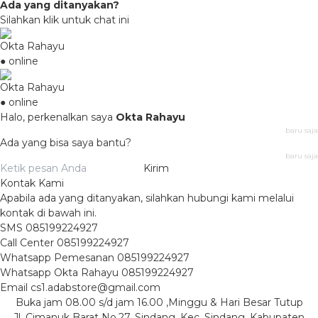
Ada yang ditanyakan?
Silahkan klik untuk chat ini
Okta Rahayu
● online
Okta Rahayu
● online
Halo, perkenalkan saya
Okta Rahayu
baru saja
Ada yang bisa saya bantu?
baru saja
Kirim
Kontak Kami
Apabila ada yang ditanyakan, silahkan hubungi kami melalui
kontak di bawah ini.
SMS
085199224927
Call Center
085199224927
Whatsapp
Pemesanan
085199224927
Whatsapp
Okta Rahayu
085199224927
Email
cs1.adabstore@gmail.com
Buka jam 08.00 s/d jam 16.00 ,Minggu & Hari Besar Tutup
Jl. Cimanuk Barat No.27, Sindang, Kec. Sindang, Kabupaten