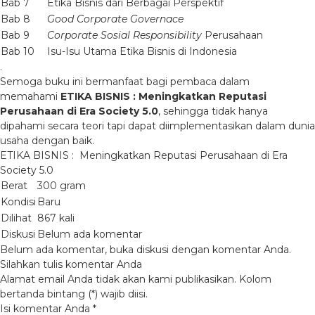
Bab 7
Etika Bisnis dari Berbagai Perspektif
Bab 8
Good Corporate Governace
Bab 9
Corporate Sosial Responsibility
Perusahaan
Bab 10
Isu-Isu Utama Etika Bisnis di Indonesia
.
Semoga buku ini bermanfaat bagi pembaca dalam
memahami
ETIKA BISNIS : Meningkatkan Reputasi
Perusahaan di Era Society 5.0
, sehingga tidak hanya
dipahami secara teori tapi dapat diimplementasikan dalam dunia
usaha dengan baik.
ETIKA BISNIS : Meningkatkan Reputasi Perusahaan di Era
Society 5.0
Berat
300 gram
Kondisi
Baru
Dilihat
867 kali
Diskusi
Belum ada komentar
Belum ada komentar, buka diskusi dengan komentar Anda.
Silahkan tulis komentar Anda
Alamat email Anda tidak akan kami publikasikan. Kolom
bertanda bintang (*) wajib diisi.
Isi komentar Anda
*