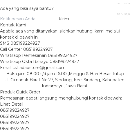
baru saja
Ada yang bisa saya bantu?
baru saja
Kirim
Kontak Kami
Apabila ada yang ditanyakan, silahkan hubungi kami melalui
kontak di bawah ini.
SMS
085199224927
Call Center
085199224927
Whatsapp
Pemesanan
085199224927
Whatsapp
Okta Rahayu
085199224927
Email
cs1.adabstore@gmail.com
Buka jam 08.00 s/d jam 16.00 ,Minggu & Hari Besar Tutup
Jl. Cimanuk Barat No.27, Sindang, Kec. Sindang, Kabupaten
Indramayu, Jawa Barat.
Produk Quick Order
Pemesanan dapat langsung menghubungi kontak dibawah:
Lihat Detail
085199224927
085199224927
085199224927
085199224927