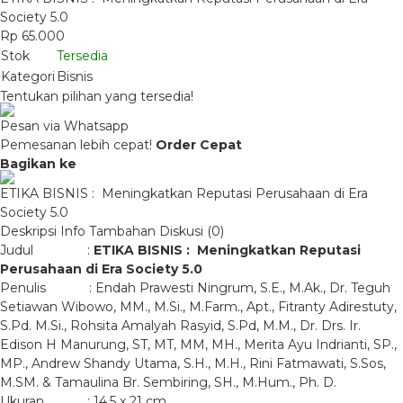
Society 5.0
Rp 65.000
Stok
Tersedia
Kategori
Bisnis
Tentukan pilihan yang tersedia!
Pesan via Whatsapp
Pemesanan lebih cepat!
Order Cepat
Bagikan ke
ETIKA BISNIS : Meningkatkan Reputasi Perusahaan di Era
Society 5.0
Deskripsi
Info Tambahan
Diskusi (0)
Judul :
ETIKA BISNIS :
Meningkatkan Reputasi
Perusahaan di Era Society 5.0
Penulis : Endah Prawesti Ningrum, S.E., M.Ak., Dr. Teguh
Setiawan Wibowo, MM., M.Si., M.Farm., Apt., Fitranty Adirestuty,
S.Pd. M.Si., Rohsita Amalyah Rasyid, S.Pd, M.M., Dr. Drs. Ir.
Edison H Manurung, ST, MT, MM, MH., Merita Ayu Indrianti, SP.,
MP., Andrew Shandy Utama, S.H., M.H., Rini Fatmawati, S.Sos,
M.SM. & Tamaulina Br. Sembiring, SH., M.Hum., Ph. D.
Ukuran : 14,5 x 21 cm