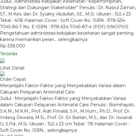
Judul : Administrasi Kebijakan Kesehatan “Kepemimpinan,
Strategi dan Dukungan Stakeholder” Penulis : Dr. Nasrul Zaman,
ST., M.Kes. dan Dr. Syukriy Abdullah, SE., M.Si. Ukuran : 15,5 x 23
Tebal : 408 Halaman Cover : Soft Cover No. ISBN : 978-634-
7045-86-7 No. E-ISBN : 978-634-7045-87-4 (PDF) SINOPSIS
Pengetahuan administrasi kebijakan kesehatan sangat penting
karena memainkan peran…
selengkapnya
Rp 338.000
Tersedia
Lihat Detail
Order Cepat
Menjelajahi Faktor-Faktor yang Menyebabkan Variasi dalam
Cakupan Pelayanan Antenatal Care
Judul : Menjelajahi Faktor-Faktor yang Menyebabkan Variasi
dalam Cakupan Pelayanan Antenatal Care Penulis : Bismihayati,
S.K.M., M.K.M., Prof. Aldri Frinaldi, S.H., M.Hum., Ph.D., Prof. Dr.
Indang Dewata, M.Si., Prof. Dr. Eri Barlian, M.S., dan Dr. Iswandi.
U, S.Pd., M.Si. Ukuran : 15,5 x 23 cm Tebal : 78 Halaman Cover :
Soft Cover No. ISBN…
selengkapnya