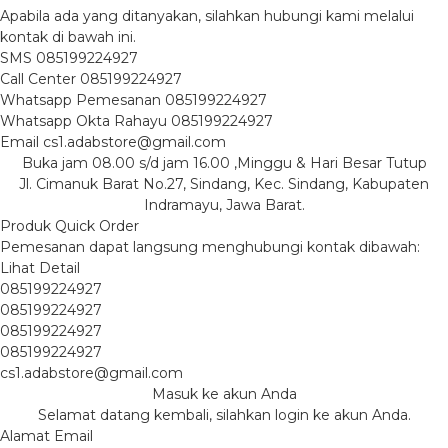
Apabila ada yang ditanyakan, silahkan hubungi kami melalui
kontak di bawah ini.
SMS
085199224927
Call Center
085199224927
Whatsapp
Pemesanan
085199224927
Whatsapp
Okta Rahayu
085199224927
Email
cs1.adabstore@gmail.com
Buka jam 08.00 s/d jam 16.00 ,Minggu & Hari Besar Tutup
Jl. Cimanuk Barat No.27, Sindang, Kec. Sindang, Kabupaten
Indramayu, Jawa Barat.
Produk Quick Order
Pemesanan dapat langsung menghubungi kontak dibawah:
Lihat Detail
085199224927
085199224927
085199224927
085199224927
cs1.adabstore@gmail.com
Masuk ke akun Anda
Selamat datang kembali, silahkan login ke akun Anda.
Alamat Email