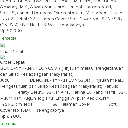
Penulis : Dr. Apt. Dwisari Dillasamola, M. Farm., Prof. Dr. Apt.
Almahdy, M.S., Aisyah Nur Karima, Dr. Apt. Hansen Nasif,
Sp.FRS., dan dr. Biomechy Oktomalioputri, M.Biomed. Ukuran :
15,5 x 23 Tebal : 72 Halaman Cover : Soft Cover No. ISBN : 978-
623-8756-48-3 No. E-ISBN…
selengkapnya
Rp 80.000
Tersedia
Lihat Detail
Order Cepat
BENCANA TANAH LONGSOR (Tinjauan melalui Pengetahuan
dan Sikap Kesiapsiagaan Masyarakat)
Judul : BENCANA TANAH LONGSOR (Tinjauan melalui
Pengetahuan dan Sikap Kesiapsiagaan Masyarakat) Penulis
: Heriaty Berutu, SST, M.K.M., Herlina Evi Yanti Manik, SST,
M.K.M dan Rugun Togianur Lingga, AKp, M.Kes Ukuran :
14,5 x 21cm Tebal : 66 Halaman Cover : Soft
Cover No. ISBN …
selengkapnya
Rp 84.000
Tersedia