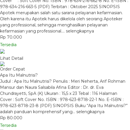
Cover : Soft Cover No. ISBN : 978-634-216-662-8 No. E-ISBN :
978-634-216-663-5 (PDF) Terbitan : Oktober 2025 SINOPSIS
Apotek merupakan salah satu sarana pelayanan kefarmasian.
Oleh karena itu Apotek harus dikelola oleh seorang Apoteker
yang professional, sehingga menghasilkan pelayanan
kefarmasian yang professional….
selengkapnya
Rp 70.000
Tersedia
Lihat Detail
Order Cepat
Apa Itu Malnutrisi?
Judul : Apa Itu Malnutrisi? Penulis : Meri Neherta, Arif Rohman
Mansur dan Naura Salsabila Afina Editor : Dr. dr. Eva
Chundrayetti, SpA (K) Ukuran : 15,5 x 23 Tebal : 116 Halaman
Cover : Soft Cover No. ISBN : 978-623-8718-22-1 No. E-ISBN :
978-623-8718-23-8 (PDF) SINOPSIS Buku “Apa Itu Malnutrisi?”
adalah panduan komprehensif yang…
selengkapnya
Rp 80.000
Tersedia