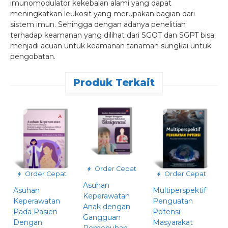
imunomodulator kekebalan alami yang dapat
meningkatkan leukosit yang merupakan bagian dari
sistem imun. Sehingga dengan adanya penelitian
terhadap keamanan yang dilihat dari SGOT dan SGPT bisa
menjadi acuan untuk keamanan tanaman sungkai untuk
pengobatan.
Produk Terkait
Order Cepat
Order Cepat
Order Cepat
Asuhan
Asuhan
Multiperspektif
S
Keperawatan
Keperawatan
Penguatan
R
Anak dengan
Pada Pasien
Potensi
M
Gangguan
Dengan
Masyarakat
K
Pemenuhan