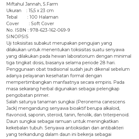
Miftahul Jannah, S.Farm
Ukuran : 15,5 x 23 cm
Tebal : 100 Halaman
Cover : Soft Cover
No. ISBN : 978-623-162-069-9
SINOPSIS
Uji toksisitas subakut merupakan pengujian yang
dilakukan untuk menentukan toksisitas suatu senyawa
yang dilakukan pada hewan laboratorium dengan minimal
tiga tingkat dosis, biasanya selama periode 28 hari.
Penggunaan obat tradisional sudah jauh dikenal sebelum
adanya pelayanan kesehatan formal dengan
mempertimbangkan manfaatnya secara empiris. Pada
masa sekarang herbal digunakan sebagai pelengkap
pengobatan primer.
Salah satunya tanaman sungkai (Peronema canescens
Jack) mengandung senyawa bioaktif berupa alkaloid,
flavonoid, saponin, steroid, tanin, fenolik, dan triterpenoid.
Daun sungkai sebagai ramuan untuk meningkatkan
kekebalan tubuh. Senyawa antioksidan dan antibakteri
yang terkandung dalam daun ini bekerja sebagai