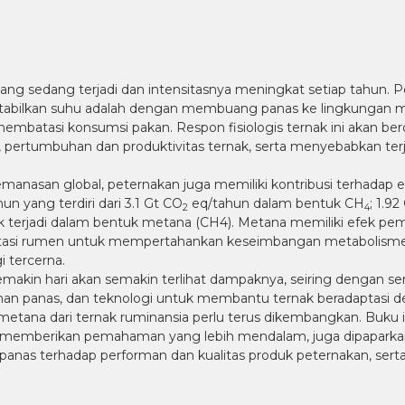
ng sedang terjadi dan intensitasnya meningkat setiap tahun.
tabilkan suhu adalah dengan membuang panas ke lingkungan mela
mbatasi konsumsi pakan. Respon fisiologis ternak ini akan be
, pertumbuhan dan produktivitas ternak, serta menyebabkan terj
nasan global, peternakan juga memiliki kontribusi terhadap emis
un yang terdiri dari 3.1 Gt CO
eq/tahun dalam bentuk CH
; 1.9
2
4
ak terjadi dalam bentuk metana (CH4). Metana memiliki efek pema
tasi rumen untuk mempertahankan keseimbangan metabolisme 
i tercerna.
akin hari akan semakin terlihat dampaknya, seiring dengan se
an panas, dan teknologi untuk membantu ternak beradaptasi d
tana dari ternak ruminansia perlu terus dikembangkan. Buku i
uk memberikan pemahaman yang lebih mendalam, juga dipaparkan 
panas terhadap performan dan kualitas produk peternakan, se