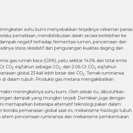
 Peningkatan suhu bumi menyebabkan terjadinya cekaman panas
lui pernafasan, mendistribusian darah secara berlebihan ke
rdampak negatif terhadap fermentasi rumen, pencernaan dan
adinya stess oksidatif dan pengurangan kualitas daging dan
i gas rumah kaca (GRK), yaitu sekitar 14.5% dari total emisi
2 Gt CO
eq/tahun sebagai CO
, dan 2.06 Gt CO
eq/tahun
2
2
2
nasan global 23 kali lebih besar dari CO
. Ternak ruminansia
2
di dalam tubuh. Produksi gas metana mengakibatkan
makin meningkatnya suhu bumi. Oleh sebab itu, dibutuhkan
engan dampak yang mungkin terjadi. Demikian juga dengan
ni memaparkan beberapa alternatif teknologi pakan dalam
kondisi pemanasan global saat ini, mekanisme fisiologis tubuh
rta sitem pencernaan ruminansia dan mekanisme pembentukan