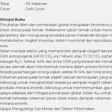
Tebal : 151 Halaman
Cover : Soft Cover
Sinopsi Buku
Perubahan iklim dan pemanasan global merupakan fenomena ya
(heat stress) pada ternak. Mekanisme tubuh ternak untuk mens
peripehery
dan mengurangi produksi panas metabolik dengan me
metabolisme, tingkat imunitas, sistem hormonal dan reproduksi
susu.
Selain menjadi sektor yang memperoleh dampak negatif dari pema
GRK antropogenik (49 Gt CO
eq / tahun), atau 7.1 Gt CO
eq/tah
2
2
sebagai N
O. Sekitar 44% dari emisi GRK yang berasal dari tern
2
secara alamiah akan membentuk metana dalam proses fermen
terjadinya kehilangan energi pakan sekitar 8-14% dari total energ
Cekaman panas pada ternak adalah sebuah keniscayaan yang sem
teknologi untuk menghambat terjadinya dampak negatif cekam
produksi metana enterik, teknologi untuk meminimumkan gas me
upaya adaptasi dan mitigasi pemanasan global. Selain itu, unt
ternak terhadap cekaman panas (
heat stess
), dampak cekaman 
metana enterik.
Upaya Mengurangi Gas Metan dari Sektor Peternakan