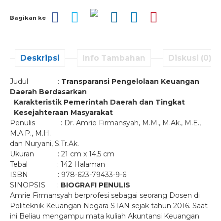
Bagikan ke
Deskripsi
Info Tambahan
Diskusi (0)
Judul :
Transparansi Pengelolaan Keuangan
Daerah Berdasarkan
Karakteristik Pemerintah Daerah dan Tingkat
Kesejahteraan Masyarakat
Penulis : Dr. Amrie Firmansyah, M.M., M.Ak., M.E.,
M.A.P., M.H.
dan Nuryani, S.Tr.Ak.
Ukuran : 21 cm x 14,5 cm
Tebal : 142 Halaman
ISBN : 978-623-79433-9-6
SINOPSIS :
BIOGRAFI PENULIS
Amrie Firmansyah berprofesi sebagai seorang Dosen di
Politeknik Keuangan Negara STAN sejak tahun 2016. Saat
ini Beliau mengampu mata kuliah Akuntansi Keuangan