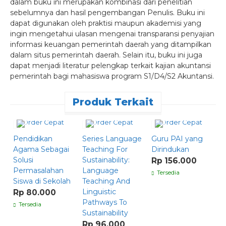
dalam buku ini merupakan kombinasi dari penelitian
sebelumnya dan hasil pengembangan Penulis. Buku ini
dapat digunakan oleh praktisi maupun akademisi yang
ingin mengetahui ulasan mengenai transparansi penyajian
informasi keuangan pemerintah daerah yang ditampilkan
dalam situs pemerintah daerah. Selain itu, buku ini juga
dapat menjadi literatur pelengkap terkait kajian akuntansi
pemerintah bagi mahasiswa program S1/D4/S2 Akuntansi.
Produk Terkait
Order Cepat
Order Cepat
Order Cepat
Pendidikan
Series Language
Guru PAI yang
M
Agama Sebagai
Teaching For
Dirindukan
K
Solusi
Sustainability:
M
Rp 156.000
Permasalahan
Language
R
Tersedia
Siswa di Sekolah
Teaching And
Linguistic
Rp 80.000
Pathways To
Tersedia
Sustainability
Rp 96.000