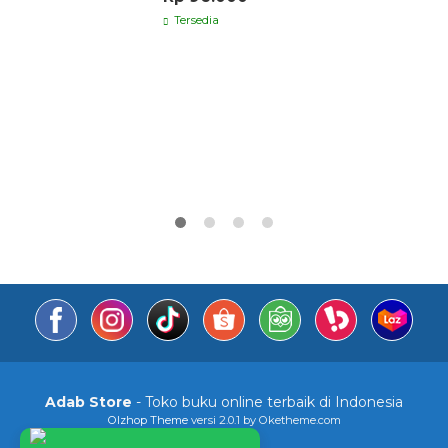
Tersedia
Adab Store
- Toko buku online terbaik di Indonesia
Olzhop Theme
versi 2.0.1 by Oketheme.com