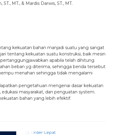
, ST., MT., & Mardis Darwis, ST., MT.
ntang kekuatan bahan manjadi suatu yang sangat
jari tentang kekuatan suatu konstruksi, baik mesin
dipertanggungjawabkan apabila telah dihitung
han beban yg diterima, sehingga benda tersebut
ar mempu menahan sehingga tidak mengalami
endapatkan pengetahuan mengenai dasar kekuatan
, edukasi masyarakat, dan penguatan system.
kuatan bahan yang lebih efektif.
Order Cepat
Order C