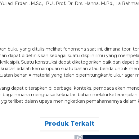
Yuliadi Erdani, M.Sc., IPU., Prof. Dr. Drs. Hanna, M.Pd., La Rahman
uku yang ditulis melihat fenomena saat ini, dimana teori te
han dapat didefinisikan sebagai suatu displin ilmu yang mempela
k sipil). Suatu konstruksi dapat dikategorikan baik dan dapat 
Kekuatan adalah kemampuan suatu bahan atau benda untuk mena
uatan bahan = material yang telah diperhitungkan/diukur ag
if yang dapat diterapkan di berbagai konteks. pembaca akan m
an bagaimnana menguasai kekuatan bahan melalui keterampilan 
a yg terlibat dalam upaya meningkatkan pemahamannya dalam ke
Produk Terkait