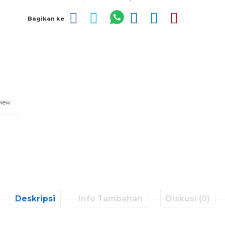
Bagikan ke
view
Deskripsi
Info Tambahan
Diskusi (0)