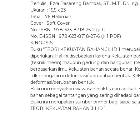
Penulis : Ezra Pasereng Rambak, ST., M.T., Dr. Ing. 
Ukuran : 15,5 x 23
Tebal : 76 Halaman
Cover : Soft Cover
No. ISBN : 978-623-8718-25-2 (jil.1)
No. E-ISBN : 978-623-8718-27-6 (jil.1 PDF)
SINOPSIS
Buku “TEORI KEKUATAN BAHAN JILID 1 merupakan b
diperlukan. Hal ini disebabkan karena Kekuatan ba
(teknik mesin) maupun gedung dan bangunan (tekni
berdasarkan ilmu kekuatan bahan secara benar. 
tdk mengalami deformasi/ perubahan bentuk. Kek
deformasi/perubahan bentuk.
Buku ini menyajikan wawasan praktis dan aplikat
bahan sebagai tantangan yang sering dihadapi d
Buku ini merupakan sumber primer bagi siapa saj
TEORI KEKUATAN BAHAN JILID 1