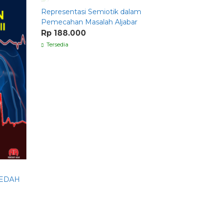
Representasi Semiotik dalam
Behaviori
Pemecahan Masalah Aljabar
Pembelaja
Respon
Rp 188.000
Rp 142.
Tersedia
Tersedia
BEDAH