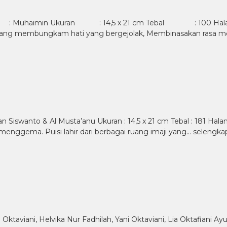
s : Muhaimin Ukuran : 14,5 x 21 cm Tebal : 100 Halaman
an yang membungkam hati yang bergejolak, Membinasakan rasa m
asan Siswanto & Al Musta’anu Ukuran : 14,5 x 21 cm Tebal : 181 
 menggema. Puisi lahir dari berbagai ruang imaji yang…
selengka
a Oktaviani, Helvika Nur Fadhilah, Yani Oktaviani, Lia Oktafiani 