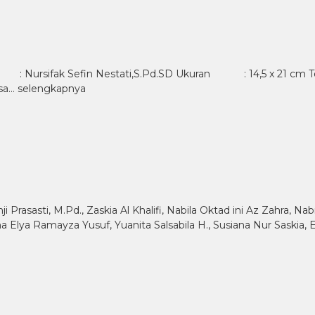
 : Nursifak Sefin Nestati,S.Pd.SD Ukuran : 14,5 x 21 c
asa…
selengkapnya
ji Prasasti, M.Pd., Zaskia Al Khalifi, Nabila Oktad ini Az Zahra, Na
na Elya Ramayza Yusuf, Yuanita Salsabila H., Susiana Nur Saskia, E