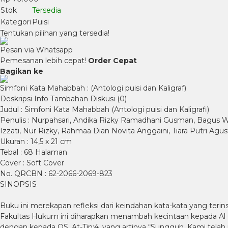
Stok
Tersedia
Kategori
Puisi
Tentukan pilihan yang tersedia!
Pesan via Whatsapp
Pemesanan lebih cepat!
Order Cepat
Bagikan ke
Simfoni Kata Mahabbah : (Antologi puisi dan Kaligraf)
Deskripsi
Info Tambahan
Diskusi (0)
Judul : Simfoni Kata Mahabbah (Antologi puisi dan Kaligrafi)
Penulis : Nurpahsari, Andika Rizky Ramadhani Gusman, Bagus Wih
Izzati, Nur Rizky, Rahmaa Dian Novita Anggaini, Tiara Putri Agu
Ukuran : 14,5 x 21 cm
Tebal : 68 Halaman
Cover : Soft Cover
No. QRCBN : 62-2066-2069-823
SINOPSIS
Buku ini merekapan refleksi dari keindahan kata-kata yang terin
Fakultas Hukum ini diharapkan menambah kecintaan kepada Al Q
dengan kepada QS. At-Tin:4, yang artinya “Sungguh, Kami tela