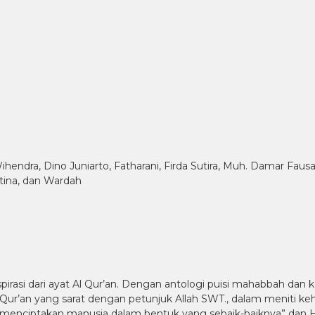
endra, Dino Juniarto, Fatharani, Firda Sutira, Muh. Damar Faus
stina, dan Wardah
spirasi dari ayat Al Qur’an. Dengan antologi puisi mahabbah dan 
ur’an yang sarat dengan petunjuk Allah SWT., dalam meniti keh
h menciptakan manusia dalam bentuk yang sebaik-baiknya” dan 