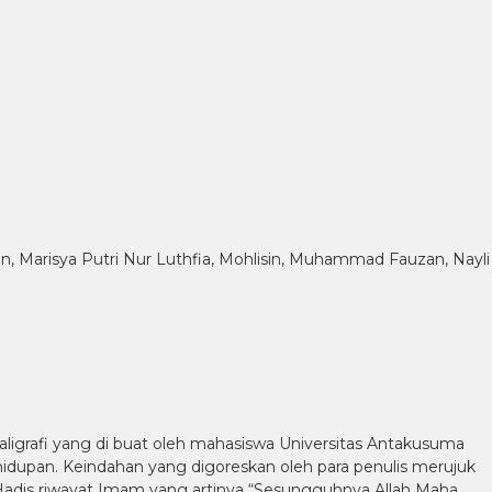
an, Marisya Putri Nur Luthfia, Mohlisin, Muhammad Fauzan, Nayli
kaligrafi yang di buat oleh mahasiswa Universitas Antakusuma
idupan. Keindahan yang digoreskan oleh para penulis merujuk
Hadis riwayat Imam yang artinya “Sesungguhnya Allah Maha