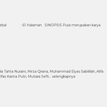
m Tebal : 61 Halaman SINOPSIS Puisi merupakan karya
bila Tahta Nuraini, Mirza Qirana, Muhammad Elyas Sabilillah, Alifa
lfas Karina Putri, Mutiara Sefti…
selengkapnya