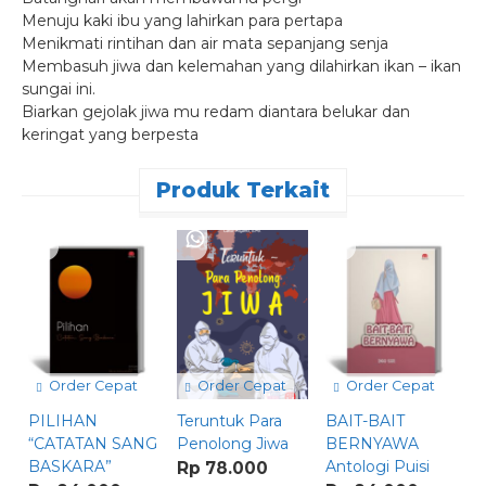
Menuju kaki ibu yang lahirkan para pertapa
Menikmati rintihan dan air mata sepanjang senja
Membasuh jiwa dan kelemahan yang dilahirkan ikan – ikan
sungai ini.
Biarkan gejolak jiwa mu redam diantara belukar dan
keringat yang berpesta
Produk Terkait
Order Cepat
Order Cepat
Order Cepat
PILIHAN
Teruntuk Para
BAIT-BAIT
A
“CATATAN SANG
Penolong Jiwa
BERNYAWA
R
BASKARA”
Antologi Puisi
A
Rp 78.000