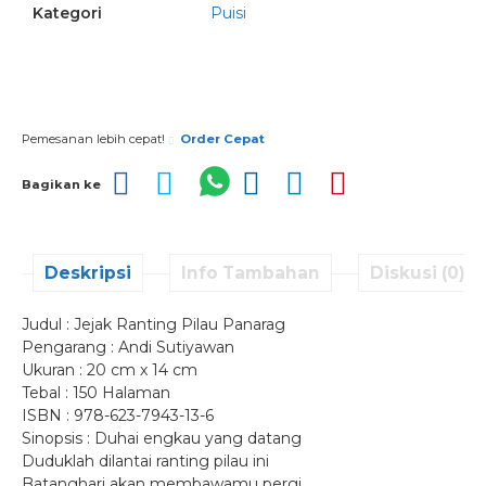
Kategori
Puisi
Pesan via Whatsapp
Pemesanan lebih cepat!
Order Cepat
Bagikan ke
Deskripsi
Info Tambahan
Diskusi (0)
Judul : Jejak Ranting Pilau Panarag
Pengarang : Andi Sutiyawan
Ukuran : 20 cm x 14 cm
Tebal : 150 Halaman
ISBN : 978-623-7943-13-6
Sinopsis : Duhai engkau yang datang
Duduklah dilantai ranting pilau ini
Batanghari akan membawamu pergi