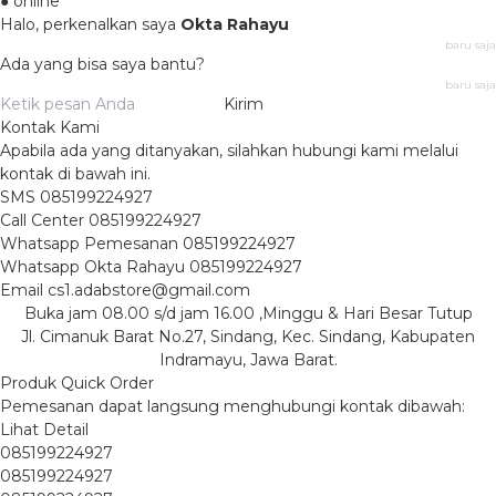
● online
Halo, perkenalkan saya
Okta Rahayu
baru saja
Ada yang bisa saya bantu?
baru saja
Kirim
Kontak Kami
Apabila ada yang ditanyakan, silahkan hubungi kami melalui
kontak di bawah ini.
SMS
085199224927
Call Center
085199224927
Whatsapp
Pemesanan
085199224927
Whatsapp
Okta Rahayu
085199224927
Email
cs1.adabstore@gmail.com
Buka jam 08.00 s/d jam 16.00 ,Minggu & Hari Besar Tutup
Jl. Cimanuk Barat No.27, Sindang, Kec. Sindang, Kabupaten
Indramayu, Jawa Barat.
Produk Quick Order
Pemesanan dapat langsung menghubungi kontak dibawah:
Lihat Detail
085199224927
085199224927