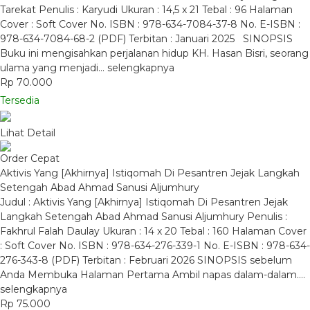
Tarekat Penulis : Karyudi Ukuran : 14,5 x 21 Tebal : 96 Halaman
Cover : Soft Cover No. ISBN : 978-634-7084-37-8 No. E-ISBN :
978-634-7084-68-2 (PDF) Terbitan : Januari 2025 SINOPSIS
Buku ini mengisahkan perjalanan hidup KH. Hasan Bisri, seorang
ulama yang menjadi…
selengkapnya
Rp 70.000
Tersedia
Lihat Detail
Order Cepat
Aktivis Yang [Akhirnya] Istiqomah Di Pesantren Jejak Langkah
Setengah Abad Ahmad Sanusi Aljumhury
Judul : Aktivis Yang [Akhirnya] Istiqomah Di Pesantren Jejak
Langkah Setengah Abad Ahmad Sanusi Aljumhury Penulis :
Fakhrul Falah Daulay Ukuran : 14 x 20 Tebal : 160 Halaman Cover
: Soft Cover No. ISBN : 978-634-276-339-1 No. E-ISBN : 978-634-
276-343-8 (PDF) Terbitan : Februari 2026 SINOPSIS sebelum
Anda Membuka Halaman Pertama Ambil napas dalam-dalam….
selengkapnya
Rp 75.000