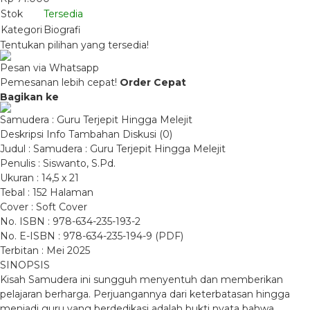
Stok
Tersedia
Kategori
Biografi
Tentukan pilihan yang tersedia!
Pesan via Whatsapp
Pemesanan lebih cepat!
Order Cepat
Bagikan ke
Samudera : Guru Terjepit Hingga Melejit
Deskripsi
Info Tambahan
Diskusi (0)
Judul : Samudera : Guru Terjepit Hingga Melejit
Penulis : Siswanto, S.Pd.
Ukuran : 14,5 x 21
Tebal : 152 Halaman
Cover : Soft Cover
No. ISBN : 978-634-235-193-2
No. E-ISBN : 978-634-235-194-9 (PDF)
Terbitan : Mei 2025
SINOPSIS
Kisah Samudera ini sungguh menyentuh dan memberikan
pelajaran berharga. Perjuangannya dari keterbatasan hingga
menjadi guru yang berdedikasi adalah bukti nyata bahwa