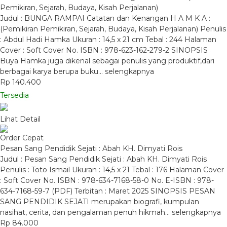
Pemikiran, Sejarah, Budaya, Kisah Perjalanan)
Judul : BUNGA RAMPAI Catatan dan Kenangan H A M K A :
(Pemikiran Pemikiran, Sejarah, Budaya, Kisah Perjalanan) Penulis
: Abdul Hadi Hamka Ukuran : 14,5 x 21 cm Tebal : 244 Halaman
Cover : Soft Cover No. ISBN : 978-623-162-279-2 SINOPSIS
Buya Hamka juga dikenal sebagai penulis yang produktif,dari
berbagai karya berupa buku…
selengkapnya
Rp 140.400
Tersedia
Lihat Detail
Order Cepat
Pesan Sang Pendidik Sejati : Abah KH. Dimyati Rois
Judul : Pesan Sang Pendidik Sejati : Abah KH. Dimyati Rois
Penulis : Toto Ismail Ukuran : 14,5 x 21 Tebal : 176 Halaman Cover
: Soft Cover No. ISBN : 978-634-7168-58-0 No. E-ISBN : 978-
634-7168-59-7 (PDF) Terbitan : Maret 2025 SINOPSIS PESAN
SANG PENDIDIK SEJATI merupakan biografi, kumpulan
nasihat, cerita, dan pengalaman penuh hikmah…
selengkapnya
Rp 84.000