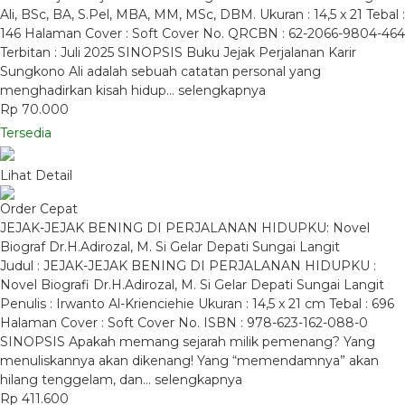
Ali, BSc, BA, S.Pel, MBA, MM, MSc, DBM. Ukuran : 14,5 x 21 Tebal :
146 Halaman Cover : Soft Cover No. QRCBN : 62-2066-9804-464
Terbitan : Juli 2025 SINOPSIS Buku Jejak Perjalanan Karir
Sungkono Ali adalah sebuah catatan personal yang
menghadirkan kisah hidup…
selengkapnya
Rp 70.000
Tersedia
Lihat Detail
Order Cepat
JEJAK-JEJAK BENING DI PERJALANAN HIDUPKU: Novel
Biograf Dr.H.Adirozal, M. Si Gelar Depati Sungai Langit
Judul : JEJAK-JEJAK BENING DI PERJALANAN HIDUPKU :
Novel Biografi Dr.H.Adirozal, M. Si Gelar Depati Sungai Langit
Penulis : Irwanto Al-Krienciehie Ukuran : 14,5 x 21 cm Tebal : 696
Halaman Cover : Soft Cover No. ISBN : 978-623-162-088-0
SINOPSIS Apakah memang sejarah milik pemenang? Yang
menuliskannya akan dikenang! Yang “memendamnya” akan
hilang tenggelam, dan…
selengkapnya
Rp 411.600