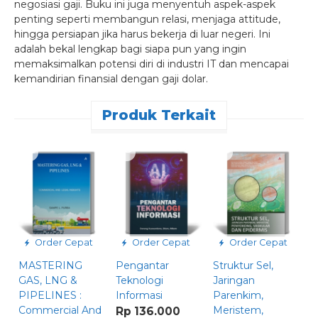
negosiasi gaji. Buku ini juga menyentuh aspek-aspek
penting seperti membangun relasi, menjaga attitude,
hingga persiapan jika harus bekerja di luar negeri. Ini
adalah bekal lengkap bagi siapa pun yang ingin
memaksimalkan potensi diri di industri IT dan mencapai
kemandirian finansial dengan gaji dolar.
Produk Terkait
P
U
R
Order Cepat
Order Cepat
Order Cepat
MASTERING
Pengantar
Struktur Sel,
GAS, LNG &
Teknologi
Jaringan
PIPELINES :
Informasi
Parenkim,
Commercial And
Meristem,
Rp 136.000