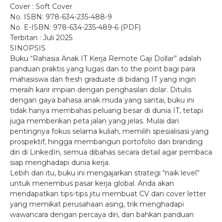
Cover : Soft Cover
No. ISBN: 978-634-235-488-9
No. E-ISBN: 978-634-235-489-6 (PDF)
Terbitan : Juli 2025
SINOPSIS
Buku “Rahasia Anak IT Kerja Remote Gaji Dollar” adalah
panduan praktis yang lugas dan to the point bagi para
mahasiswa dan fresh graduate di bidang IT yang ingin
meraih karir impian dengan penghasilan dolar. Ditulis
dengan gaya bahasa anak muda yang santai, buku ini
tidak hanya membahas peluang besar di dunia IT, tetapi
juga memberikan peta jalan yang jelas. Mulai dari
pentingnya fokus selama kuliah, memilih spesialisasi yang
prospektif, hingga membangun portofolio dan branding
diri di LinkedIn, semua dibahas secara detail agar pembaca
siap menghadapi dunia kerja.
Lebih dari itu, buku ini mengajarkan strategi “naik level”
untuk menembus pasar kerja global. Anda akan
mendapatkan tips-tips jitu membuat CV dan cover letter
yang memikat perusahaan asing, trik menghadapi
wawancara dengan percaya diri, dan bahkan panduan