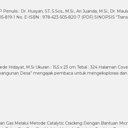
nulis : Dr. Husyan, ST, S.Sos., M.Si., Ari Juanda, M.Si., Dr. Maul
505-819-1 No. E-ISBN : 978-623-505-820-7 (PDF) SINOPSIS “Tran
e Hidayat, M.Si Ukuran : 15,5 x 23 cm Tebal : 324 Halaman Cove
bangunan Desa” mengajak pembaca untuk mengeksplorasi dan
 Dan Gas Melalui Metode Catalytic Cracking Dengan Bantuan Mi