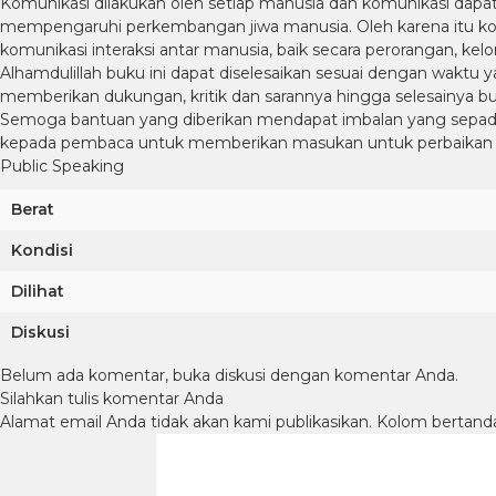
Komunikasi dilakukan oleh setiap manusia dan komunikasi dapat
mempengaruhi perkembangan jiwa manusia. Oleh karena itu komu
komunikasi interaksi antar manusia, baik secara perorangan, kel
Alhamdulillah buku ini dapat diselesaikan sesuai dengan waktu 
memberikan dukungan, kritik dan sarannya hingga selesainya buk
Semoga bantuan yang diberikan mendapat imbalan yang sepadan d
kepada pembaca untuk memberikan masukan untuk perbaikan buk
Public Speaking
Berat
Kondisi
Dilihat
Diskusi
Belum ada komentar, buka diskusi dengan komentar Anda.
Silahkan tulis komentar Anda
Alamat email Anda tidak akan kami publikasikan. Kolom bertanda b