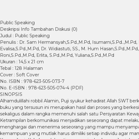
Public Speaking
Deskripsi
Info Tambahan
Diskusi (0)
Judul : Public Speaking
Penulis : Dr. Sam Hermansyah,S.Pd.,M.Pd, Isumarni,S.Pd..,M.Pd, 
Evalisa,S.Pd.,M.Pd, Dr. Widiastuti, SS., M. Hum Hasan,S.Pd.,M.Pd,
Roni,S.Pd.,M.Pd, Erlita, S.Pd.,M.Pd, Yuliana,S.Pd.,M.Pd
Ukuran : 14,5 x 21 cm
Tebal : 128 Halaman
Cover : Soft Cover
No. ISBN : 978-623-505-073-7
No. E-ISBN : 978-623-505-074-4 (PDF)
SINOPSIS
Alhamdulillahi robbil Alamin, Puji syukur kehadirat Allah SWT
buku yang tersusun ini merupakan hasil dari proses yang berke
sekaligus dalam rangka memenuhi salah satu Persyaratan Kewaj
Ketrampilan berkomunikasi menjadikan seseorang dapat melaku
menghargai dan menerima seseorang yang mampu menyampaikan
kemampuan yang mutlak harus dimiliki setiap individu agar mamp