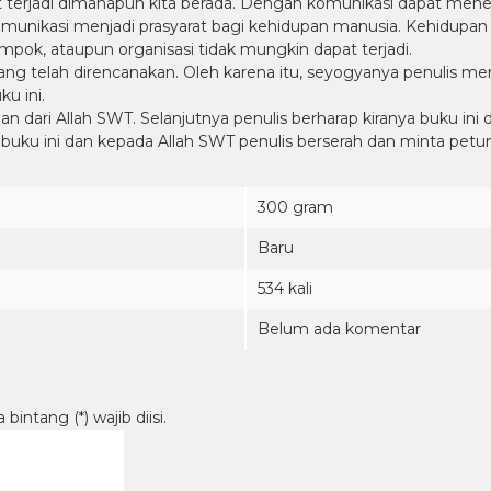
 terjadi dimanapun kita berada. Dengan komunikasi dapat menen
nikasi menjadi prasyarat bagi kehidupan manusia. Kehidupan y
ompok, ataupun organisasi tidak mungkin dapat terjadi.
yang telah direncanakan. Oleh karena itu, seyogyanya penulis m
u ini.
ari Allah SWT. Selanjutnya penulis berharap kiranya buku ini d
u ini dan kepada Allah SWT penulis berserah dan minta petunj
300 gram
Baru
534 kali
Belum ada komentar
intang (*) wajib diisi.