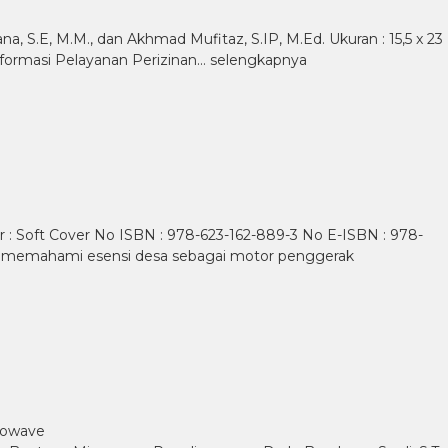
ana, S.E, M.M., dan Akhmad Mufitaz, S.IP, M.Ed. Ukuran : 15,5 x 23
sformasi Pelayanan Perizinan…
selengkapnya
r : Soft Cover No ISBN : 978-623-162-889-3 No E-ISBN : 978-
 memahami esensi desa sebagai motor penggerak
crowave