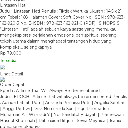
Lintasan Hati
Judul : Lintasan Hati Penulis : Tiktiek Wartika Ukuran : 14,5 x 21
cm Tebal : 168 Halaman Cover : Soft Cover No. ISBN : 978-623-
162-920-3 No. E-ISBN : 978-623-162-921-0 (PDF) SINOPSIS
“Lintasan Hati” adalah sebuah karya sastra yang memukau,
mengeksplorasi perjalanan emosional dan spiritual seorang
tokoh utama dalam menghadapi tantangan hidup yang
kompleks….
selengkapnya
Rp 79.000
Tersedia
Lihat Detail
Order Cepat
Epoch : A Time That Will Always Be Remembered
Judul : EPOCH : A time that will always be remembered Penulis
: Adinda Latifah Putri | Amanda Pramissi Putri | Angelia Septiani
| Anggi Pertiwi | Dina Nurmanda Sari | Fiqri Rhomadon |
Muhamad Alif Wirahadi Y | Nur Faridatul Hidayah | Prameswari
Husnul Khotimah | Rahmaida Rifqoh | Sevia Meynica | Tsania
putri…
selengkapnya