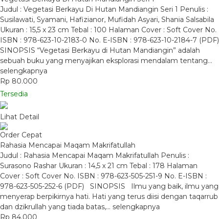
Judul : Vegetasi Berkayu Di Hutan Mandiangin Seri 1 Penulis :
Susilawati, Syamani, Hafizianor, Mufidah Asyari, Shania Salsabila
Ukuran : 15,5 x 23 cm Tebal : 100 Halaman Cover : Soft Cover No.
ISBN : 978-623-10-2183-0 No. E-ISBN : 978-623-10-2184-7 (PDF)
SINOPSIS “Vegetasi Berkayu di Hutan Mandiangin” adalah
sebuah buku yang menyajikan eksplorasi mendalam tentang…
selengkapnya
Rp 80.000
Tersedia
Lihat Detail
Order Cepat
Rahasia Mencapai Maqam Makrifatullah
Judul : Rahasia Mencapai Maqam Makrifatullah Penulis :
Surasono Rashar Ukuran : 14,5 x 21 cm Tebal : 178 Halaman
Cover : Soft Cover No. ISBN : 978-623-505-251-9 No. E-ISBN :
978-623-505-252-6 (PDF) SINOPSIS Ilmu yang baik, ilmu yang
menyerap berpikirnya hati. Hati yang terus diisi dengan taqarrub
dan dzikrullah yang tiada batas,…
selengkapnya
Rp 84.000