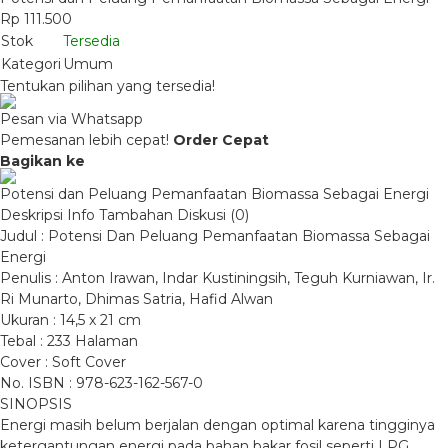
Rp 111.500
Stok
Tersedia
Kategori
Umum
Tentukan pilihan yang tersedia!
Pesan via Whatsapp
Pemesanan lebih cepat!
Order Cepat
Bagikan ke
Potensi dan Peluang Pemanfaatan Biomassa Sebagai Energi
Deskripsi
Info Tambahan
Diskusi (0)
Judul : Potensi Dan Peluang Pemanfaatan Biomassa Sebagai
Energi
Penulis : Anton Irawan, Indar Kustiningsih, Teguh Kurniawan, Ir.
Ri Munarto, Dhimas Satria, Hafid Alwan
Ukuran : 14,5 x 21 cm
Tebal : 233 Halaman
Cover : Soft Cover
No. ISBN : 978-623-162-567-0
SINOPSIS
Energi masih belum berjalan dengan optimal karena tingginya
ketergantungan energi pada bahan bakar fosil seperti LPG