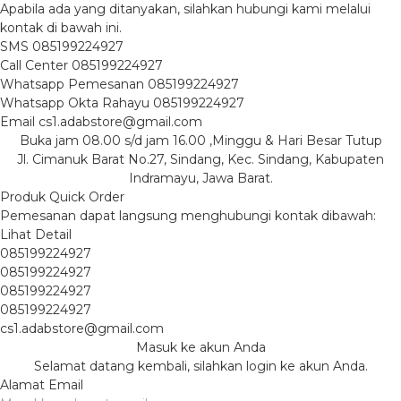
Apabila ada yang ditanyakan, silahkan hubungi kami melalui
kontak di bawah ini.
SMS
085199224927
Call Center
085199224927
Whatsapp
Pemesanan
085199224927
Whatsapp
Okta Rahayu
085199224927
Email
cs1.adabstore@gmail.com
Buka jam 08.00 s/d jam 16.00 ,Minggu & Hari Besar Tutup
Jl. Cimanuk Barat No.27, Sindang, Kec. Sindang, Kabupaten
Indramayu, Jawa Barat.
Produk Quick Order
Pemesanan dapat langsung menghubungi kontak dibawah:
Lihat Detail
085199224927
085199224927
085199224927
085199224927
cs1.adabstore@gmail.com
Masuk ke akun Anda
Selamat datang kembali, silahkan login ke akun Anda.
Alamat Email