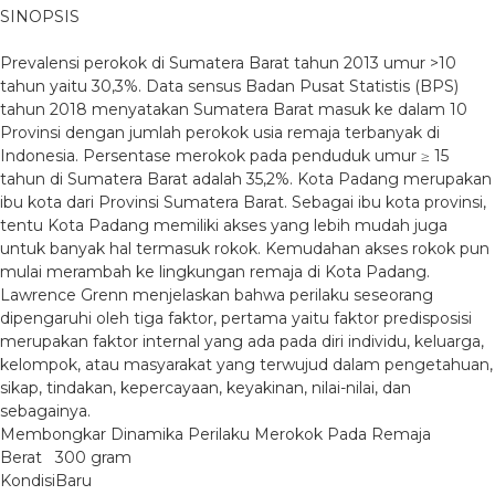
SINOPSIS
Prevalensi perokok di Sumatera Barat tahun 2013 umur >10
tahun yaitu 30,3%. Data sensus Badan Pusat Statistis (BPS)
tahun 2018 menyatakan Sumatera Barat masuk ke dalam 10
Provinsi dengan jumlah perokok usia remaja terbanyak di
Indonesia. Persentase merokok pada penduduk umur ≥ 15
tahun di Sumatera Barat adalah 35,2%. Kota Padang merupakan
ibu kota dari Provinsi Sumatera Barat. Sebagai ibu kota provinsi,
tentu Kota Padang memiliki akses yang lebih mudah juga
untuk banyak hal termasuk rokok. Kemudahan akses rokok pun
mulai merambah ke lingkungan remaja di Kota Padang.
Lawrence Grenn menjelaskan bahwa perilaku seseorang
dipengaruhi oleh tiga faktor, pertama yaitu faktor predisposisi
merupakan faktor internal yang ada pada diri individu, keluarga,
kelompok, atau masyarakat yang terwujud dalam pengetahuan,
sikap, tindakan, kepercayaan, keyakinan, nilai-nilai, dan
sebagainya.
Membongkar Dinamika Perilaku Merokok Pada Remaja
Berat
300 gram
Kondisi
Baru