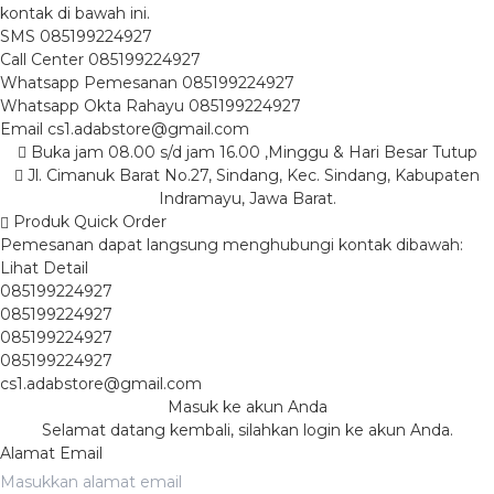
kontak di bawah ini.
SMS
085199224927
Call Center
085199224927
Whatsapp
Pemesanan
085199224927
Whatsapp
Okta Rahayu
085199224927
Email
cs1.adabstore@gmail.com
Buka jam 08.00 s/d jam 16.00 ,Minggu & Hari Besar Tutup
Jl. Cimanuk Barat No.27, Sindang, Kec. Sindang, Kabupaten
Indramayu, Jawa Barat.
Produk Quick Order
Pemesanan dapat langsung menghubungi kontak dibawah:
Lihat Detail
085199224927
085199224927
085199224927
085199224927
cs1.adabstore@gmail.com
Masuk ke akun Anda
Selamat datang kembali, silahkan login ke akun Anda.
Alamat Email