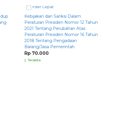
Order Cepat
Order C
idup
Kebijakan dan Sanksi Dalam
Problemat
ang
Peraturan Presiden Nomor 12 Tahun
Anak Stud
2021 Tentang Perubahan Atas
Hukum Te
Peraturan Presiden Nomor 16 Tahun
Mumayyi
2018 Tentang Pengadaan
Rp 70.0
Barang/Jasa Pemerintah
Tersedia
Rp 70.000
Tersedia