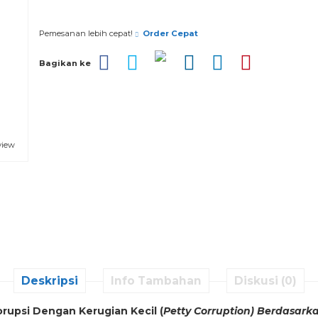
Pesan via Whatsapp
Pemesanan lebih cepat!
Order Cepat
Bagikan ke
view
Deskripsi
Info Tambahan
Diskusi (0)
rupsi Dengan Kerugian Kecil (
Petty Corruption) Berdasar