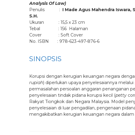
Analysis Of Law)
Penulis :
I Made Agus Mahendra Iswara, S
S.H.
Ukuran : 15,5 x 23 cm
Tebal : 156 Halaman
Cover : Soft Cover
No. ISBN : 978-623-497-876-6
SINOPSIS
Korupsi dengan kerugian keuangan negara dengan
rupiah
) diperlukan upaya penyelesaiannya melalu
permasalahan persoalan anggaran penanganan per
penyelesaian tindak pidana korupsi kecil (
petty
cor
Rakyat Tiongkok dan Negara Malaysia. Model peny
penyelesaian di luar pengadilan, pengenaan pidana
mengakibatkan kerugian keuangan negara dalam tin