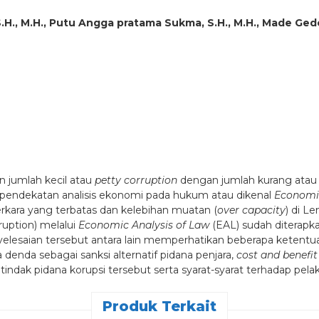
.H., M.H., Putu Angga pratama Sukma, S.H., M.H., Made Gede
 jumlah kecil atau
petty corruption
dengan jumlah kurang atau
i pendekatan analisis ekonomi pada hukum atau dikenal
Economic
kara yang terbatas dan kelebihan muatan (
over capacity
) di L
ruption) melalui
Economic Analysis of Law
(EAL) sudah diterapk
elesaian tersebut antara lain memperhatikan beberapa ketentu
 denda sebagai sanksi alternatif pidana penjara,
cost and benefi
dak pidana korupsi tersebut serta syarat-syarat terhadap pelak
Produk Terkait