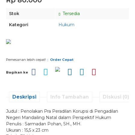
Rp 80.000
Stok
Tersedia
Kategori
Hukum
Pesan via Whatsapp
Pemesanan lebih cepat!
Order Cepat
Bagikan ke
Deskripsi
Info Tambahan
Diskusi (0)
Judul : Penolakan Pra Peradilan Korupsi di Pengadilan
Negeri Mandailing Natal dalam Perspektif Hukum
Penulis : Sarmadan Pohan, SH., MH.
Ukuran : 15,5 x 23 cm