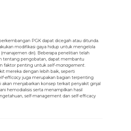
pat perkembangan PGK dapat dicegah atau ditunda.
akukan modifikasi gaya hidup untuk mengelola
(manajemen diri). Beberapa penelitian telah
tan tentang pengobatan, dapat membantu
n faktor penting untuk
self-management
.
 mereka dengan lebih baik, seperti
elf-efficacy
juga merupakan bagian terpenting
akan menjabarkan konsep terkait penyakit ginjal
ani hemodialisis serta menampilkan hasil
 pengetahuan, self-management dan self-efficacy