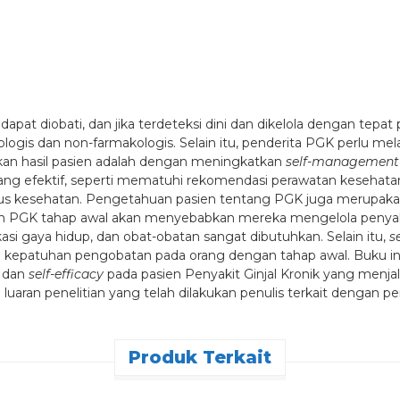
 dapat diobati, dan jika terdeteksi dini dan dikelola dengan te
is dan non-farmakologis. Selain itu, penderita PGK perlu mel
tkan hasil pasien adalah dengan meningkatkan
self-management
ng efektif, seperti mematuhi rekomendasi perawatan keseha
tus kesehatan. Pengetahuan pasien tentang PGK juga merupaka
n PGK tahap awal akan menyebabkan mereka mengelola penyakit
si gaya hidup, dan obat-obatan sangat dibutuhkan. Selain itu,
s
 kepatuhan pengobatan pada orang dengan tahap awal. Buku ini 
t dan
self-efficacy
pada pasien Penyakit Ginjal Kronik yang menjal
an luaran penelitian yang telah dilakukan penulis terkait dengan
Produk Terkait