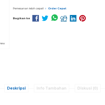
Pesan via Whatsapp
Pemesanan lebih cepat!
Order Cepat
Bagikan ke
view
Deskripsi
Info Tambahan
Diskusi (0)