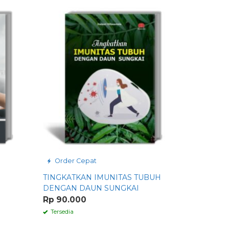
Order Cepat
Order 
TINGKATKAN IMUNITAS TUBUH
KESEHAT
DENGAN DAUN SUNGKAI
KELUARG
Rp 90.000
Rp 165.0
Tersedia
Tersedia