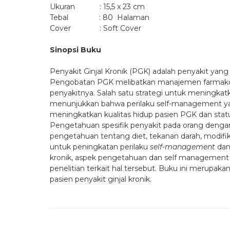
Ukuran : 15,5 x 23 cm
Tebal : 80 Halaman
Cover : Soft Cover
Sinopsi Buku
Penyakit Ginjal Kronik (PGK) adalah penyakit yang
Pengobatan PGK melibatkan manajemen farmakolog
penyakitnya. Salah satu strategi untuk meningka
menunjukkan bahwa perilaku self-management ya
meningkatkan kualitas hidup pasien PGK dan sta
Pengetahuan spesifik penyakit pada orang denga
pengetahuan tentang diet, tekanan darah, modifika
untuk peningkatan perilaku
self-management
dan
kronik, aspek pengetahuan dan self managemen
penelitian terkait hal tersebut. Buku ini merupak
pasien penyakit ginjal kronik.