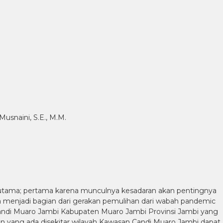
Musnaini, S.E., M.M.
or utama; pertama karena munculnya kesadaran akan pentingnya
a menjadi bagian dari gerakan pemulihan dari wabah pandemic
n Candi Muaro Jambi Kabupaten Muaro Jambi Provinsi Jambi yang
tan yang ada disekitar wilayah Kawasan Candi Muaro Jambi dapat