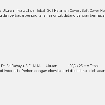
uran : 14,5 x 21 cm Tebal : 201 Halaman Cover : Soft Cover No
ng dari berbagai penjuru tanah air untuk datang dengan bermaca
P.,M.M. Dr. Sri Rahayu, S.E., M.M. Ukuran : 15,5 x 23 c
 di Indonesia. Perkembangan ekowisata ini disebabkan oleh ada