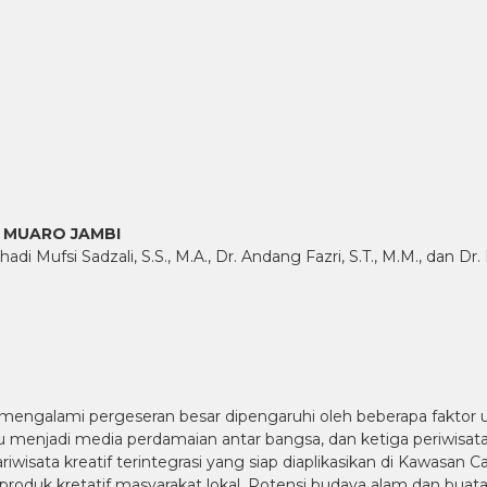
 MUARO JAMBI
 Mufsi Sadzali, S.S., M.A., Dr. Andang Fazri, S.T., M.M., dan Dr. 
ini mengalami pergeseran besar dipengaruhi oleh beberapa fakt
 menjadi media perdamaian antar bangsa, dan ketiga periwisat
iwisata kreatif terintegrasi yang siap diaplikasikan di Kawasa
 produk kretatif masyarakat lokal. Potensi budaya alam dan bua