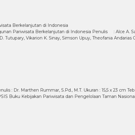
isata Berkelanjutan di Indonesia
an Pariwisata Berkelanjutan di Indonesia Penulis : Alce A. Sapul
r D. Tutupary, Vikarion K. Sinay, Simson Upuy, Theofania Andaria
ulis : Dr. Marthen Rummar, S.Pd., M.T. Ukuran : 15,5 x 23 cm Teb
NOPSIS Buku Kebijakan Pariwisata dan Pengelolaan Taman Nasio