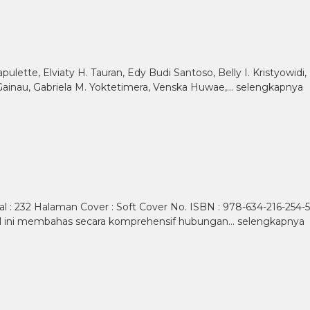
ette, Elviaty H. Tauran, Edy Budi Santoso, Belly I. Kristyowidi,
s Gainau, Gabriela M. Yoktetimera, Venska Huwae,…
selengkapnya
al : 232 Halaman Cover : Soft Cover No. ISBN : 978-634-216-254-5
nal ini membahas secara komprehensif hubungan…
selengkapnya