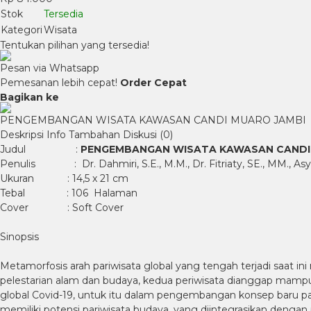
Stok
Tersedia
Kategori
Wisata
Tentukan pilihan yang tersedia!
Pesan via Whatsapp
Pemesanan lebih cepat!
Order Cepat
Bagikan ke
PENGEMBANGAN WISATA KAWASAN CANDI MUARO JAMBI
Deskripsi
Info Tambahan
Diskusi (0)
Judul :
PENGEMBANGAN WISATA KAWASAN CANDI
Penulis : Dr. Dahmiri, S.E., M.M., Dr. Fitriaty, SE., MM., Asyhadi
Ukuran : 14,5 x 21 cm
Tebal : 106 Halaman
Cover : Soft Cover
Sinopsis
Metamorfosis arah pariwisata global yang tengah terjadi saat 
pelestarian alam dan budaya, kedua periwisata dianggap mampu
global Covid-19, untuk itu dalam pengembangan konsep baru par
memiliki potensi pariwisata budaya, yang diintegrasikan dengan