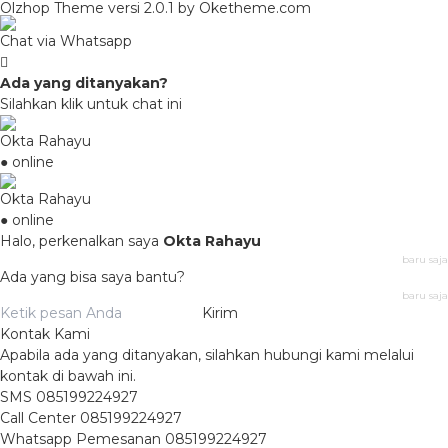
Olzhop Theme
versi 2.0.1 by Oketheme.com
Chat via Whatsapp
Ada yang ditanyakan?
Silahkan klik untuk chat ini
Okta Rahayu
● online
Okta Rahayu
● online
Halo, perkenalkan saya
Okta Rahayu
baru saja
Ada yang bisa saya bantu?
baru saja
Kirim
Kontak Kami
Apabila ada yang ditanyakan, silahkan hubungi kami melalui
kontak di bawah ini.
SMS
085199224927
Call Center
085199224927
Whatsapp
Pemesanan
085199224927