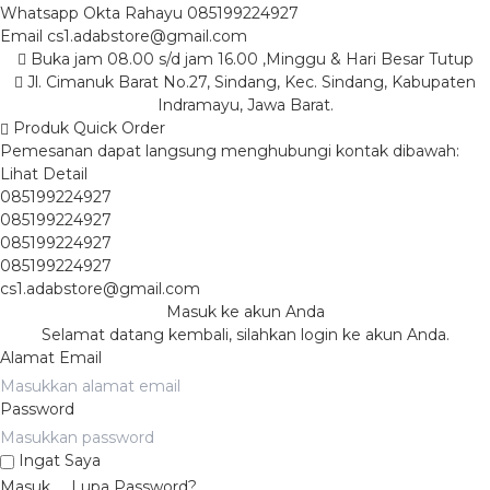
Whatsapp
Okta Rahayu
085199224927
Email
cs1.adabstore@gmail.com
Buka jam 08.00 s/d jam 16.00 ,Minggu & Hari Besar Tutup
Jl. Cimanuk Barat No.27, Sindang, Kec. Sindang, Kabupaten
Indramayu, Jawa Barat.
Produk Quick Order
Pemesanan dapat langsung menghubungi kontak dibawah:
Lihat Detail
085199224927
085199224927
085199224927
085199224927
cs1.adabstore@gmail.com
Masuk ke akun Anda
Selamat datang kembali, silahkan login ke akun Anda.
Alamat Email
Password
Ingat Saya
Masuk
Lupa Password?