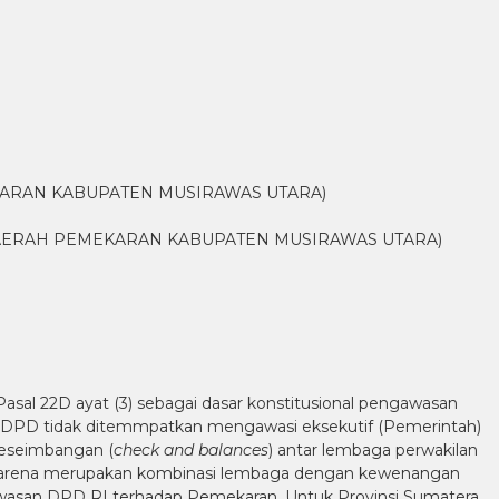
ARAN KABUPATEN MUSIRAWAS UTARA)
ERAH PEMEKARAN KABUPATEN MUSIRAWAS UTARA)
al 22D ayat (3) sebagai dasar konstitusional pengawasan
. DPD tidak ditemmpatkan mengawasi eksekutif (Pemerintah)
keseimbangan (
check and balances
) antar lembaga perwakilan
k karena merupakan kombinasi lembaga dengan kewenangan
ngawasan DPD RI terhadap Pemekaran, Untuk Provinsi Sumatera