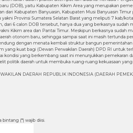
m baru (DOB), yaitu Kabupaten Kikim Area yang merupakan peme
n dari Kabupaten Banyuasin, Kabupaten Musi Banyuasin Timur
 yakni Provinsi Sumatera Selatan Barat yang meliputi 7 kab/kot
, dari 6 calon DOB tersebut, hanya dua yang berkasnya sudah 
akni Kikim area dan Pantai Timur. Meskipun berkasnya sudah m
rah otonom baru, sehingga sampai saat ini masih tertunda pe
bendung dengan menata kembali struktur bangun pemerintahan
 yang kuat bagi (Dewan Perwakilan Daerah) DPD RI untuk terli
i kondisi yang berkembang saat ini menunjukkan pemekaran da
h elit politik daerah untuk membuka ruang-ruang kekuasaan 
WAKILAN DAERAH REPUBLIK INDONESIA (DAERAH PEMEK
intang (*) wajib diisi.