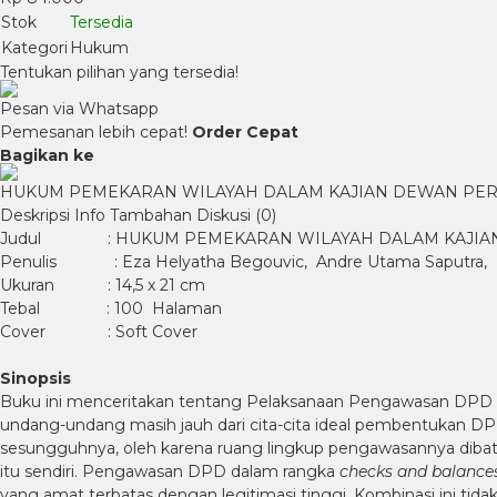
Stok
Tersedia
Kategori
Hukum
Tentukan pilihan yang tersedia!
Pesan via Whatsapp
Pemesanan lebih cepat!
Order Cepat
Bagikan ke
HUKUM PEMEKARAN WILAYAH DALAM KAJIAN DEWAN PER
Deskripsi
Info Tambahan
Diskusi (0)
Judul : HUKUM PEMEKARAN WILAYAH DALAM KAJIAN 
Penulis : Eza Helyatha Begouvic, Andre Utama Saputra, Riz
Ukuran : 14,5 x 21 cm
Tebal : 100 Halaman
Cover : Soft Cover
Sinopsis
Buku ini menceritakan tentang Pelaksanaan Pengawasan DPD RI
undang-undang masih jauh dari cita-cita ideal pembentukan D
sesungguhnya, oleh karena ruang lingkup pengawasannya diba
itu sendiri. Pengawasan DPD dalam rangka
checks and balance
yang amat terbatas dengan legitimasi tinggi. Kombinasi ini ti