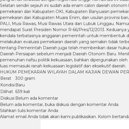
Selatan sendiri sejauh ini sudah ada enam calon daerah otono
pemekaran dari Kabupaten OKI, Kabupaten Banyuasin pemekara
pemekaran dari Kabupaten Muara Enim, dan usulan provinsi baru
PALI, Musi Rawas, Musi Rawas Utara dan Lubuk Linggau. Namun
mendapat Surat Presiden Nomor R-66/Pres/12/2013. Keduanya y
kendala terbatasnya anggaran pemerintah untuk membentuk dae
melakukan evaluasi pemekaran daerah yang semakin tidak ter
tentang Pemerintah Daerah juga telah memberikan dasar hukum
Daerah Persiapan sebelum menjadi Daerah Otonom Baru. Menila
pemenuhan nafsu politik kekuasaan, bahkan dipergunakan ole
luas memasuki ranah kekuasaan legislatif dan eksekutif daerah.
HUKUM PEMEKARAN WILAYAH DALAM KAJIAN DEWAN PER
Berat
300 gram
Kondisi
Baru
Dilihat
639 kali
Diskusi
Belum ada komentar
Belum ada komentar, buka diskusi dengan komentar Anda.
Silahkan tulis komentar Anda
Alamat email Anda tidak akan kami publikasikan. Kolom bertanda b