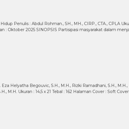
dup Penulis : Abdul Rohman., SH., MH., CIRP., CTA., CPLA Ukura
tan : Oktober 2025 SINOPSIS Partisipasi masyarakat dalam menja
za Helyatha Begouvic, S.H., M.H., Rizki Ramadhani, S.H., M.H., 
, S.H., M.H. Ukuran : 14,5 x 21 Tebal : 162 Halaman Cover : Soft C