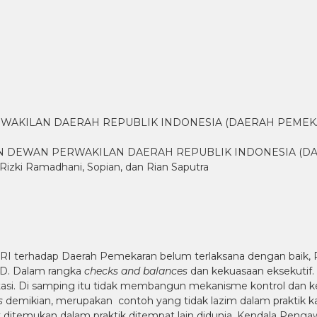
WAKILAN DAERAH REPUBLIK INDONESIA (DAERAH PEMEK
DEWAN PERWAKILAN DAERAH REPUBLIK INDONESIA (DA
ki Ramadhani, Sopian, dan Rian Saputra
 terhadap Daerah Pemekaran belum terlaksana dengan baik, Pas
PD. Dalam rangka
checks and balances
dan kekuasaan eksekutif
tasi. Di samping itu tidak membangun mekanisme kontrol dan 
s
demikian, merupakan contoh yang tidak lazim dalam prakti
dak ditemukan dalam praktik ditempat lain didunia. Kendala Pe