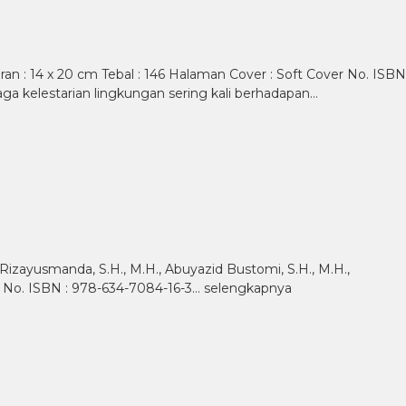
n : 14 x 20 cm Tebal : 146 Halaman Cover : Soft Cover No. ISBN
ga kelestarian lingkungan sering kali berhadapan…
Rizayusmanda, S.H., M.H., Abuyazid Bustomi, S.H., M.H.,
over No. ISBN : 978-634-7084-16-3…
selengkapnya