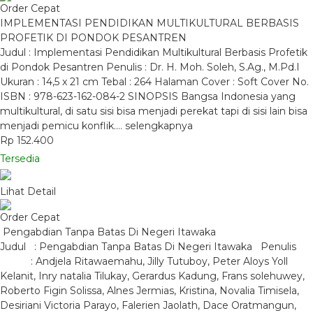
Order Cepat
IMPLEMENTASI PENDIDIKAN MULTIKULTURAL BERBASIS
PROFETIK DI PONDOK PESANTREN
Judul : Implementasi Pendidikan Multikultural Berbasis Profetik
di Pondok Pesantren Penulis : Dr. H. Moh. Soleh, S.Ag., M.Pd.I
Ukuran : 14,5 x 21 cm Tebal : 264 Halaman Cover : Soft Cover No.
ISBN : 978-623-162-084-2 SINOPSIS Bangsa Indonesia yang
multikultural, di satu sisi bisa menjadi perekat tapi di sisi lain bisa
menjadi pemicu konflik….
selengkapnya
Rp 152.400
Tersedia
Lihat Detail
Order Cepat
Pengabdian Tanpa Batas Di Negeri Itawaka
Judul : Pengabdian Tanpa Batas Di Negeri Itawaka Penulis
: Andjela Ritawaemahu, Jilly Tutuboy, Peter Aloys Yoll
Kelanit, Inry natalia Tilukay, Gerardus Kadung, Frans solehuwey,
Roberto Figin Solissa, Alnes Jermias, Kristina, Novalia Timisela,
Desiriani Victoria Parayo, Falerien Jaolath, Dace Oratmangun,