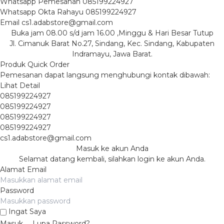
Whatsapp
Pemesanan
085199224927
Whatsapp
Okta Rahayu
085199224927
Email
cs1.adabstore@gmail.com
Buka jam 08.00 s/d jam 16.00 ,Minggu & Hari Besar Tutup
Jl. Cimanuk Barat No.27, Sindang, Kec. Sindang, Kabupaten
Indramayu, Jawa Barat.
Produk Quick Order
Pemesanan dapat langsung menghubungi kontak dibawah:
Lihat Detail
085199224927
085199224927
085199224927
085199224927
cs1.adabstore@gmail.com
Masuk ke akun Anda
Selamat datang kembali, silahkan login ke akun Anda.
Alamat Email
Password
Ingat Saya
Masuk
Lupa Password?