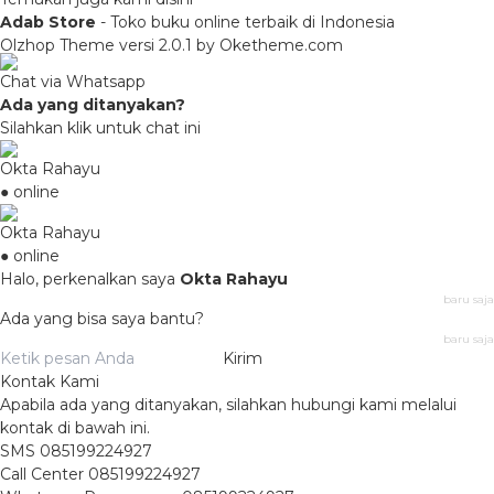
Adab Store
- Toko buku online terbaik di Indonesia
Olzhop Theme
versi 2.0.1 by Oketheme.com
Chat via Whatsapp
Ada yang ditanyakan?
Silahkan klik untuk chat ini
Okta Rahayu
● online
Okta Rahayu
● online
Halo, perkenalkan saya
Okta Rahayu
baru saja
Ada yang bisa saya bantu?
baru saja
Kirim
Kontak Kami
Apabila ada yang ditanyakan, silahkan hubungi kami melalui
kontak di bawah ini.
SMS
085199224927
Call Center
085199224927