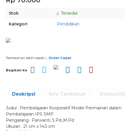
Rp 70.000
Stok
Tersedia
Kategori
Pendidikan
Pesan via Whatsapp
Pemesanan lebih cepat!
Order Cepat
Bagikan ke
Deskripsi
Info Tambahan
Diskusi (0)
Judul : Pembelajaran Kooperatif Model Permainan dalam
Pembelajaran IPS SMP
Pengarang : Parwanti, S.Pd.,M.Pd
Ukuran : 21 cm x 14,5 cm