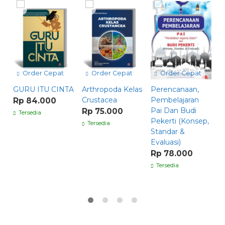
Order Cepat
Order Cepat
Order Cepat
GURU ITU CINTA
Arthropoda Kelas
Perencanaan,
D
Crustacea
Pembelajaran
L
Rp 84.000
Pai Dan Budi
M
Rp 75.000
Tersedia
Pekerti (Konsep,
R
Tersedia
Standar &
P
Evaluasi)
A
S
Rp 78.000
R
Tersedia