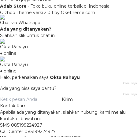
Adab Store
- Toko buku online terbaik di Indonesia
Olzhop Theme
versi 2.0.1 by Oketheme.com
Chat via Whatsapp
Ada yang ditanyakan?
Silahkan klik untuk chat ini
Okta Rahayu
● online
Okta Rahayu
● online
Halo, perkenalkan saya
Okta Rahayu
baru saja
Ada yang bisa saya bantu?
baru saja
Kirim
Kontak Kami
Apabila ada yang ditanyakan, silahkan hubungi kami melalui
kontak di bawah ini.
SMS
085199224927
Call Center
085199224927