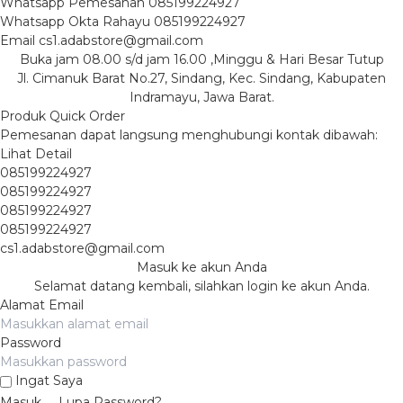
Whatsapp
Pemesanan
085199224927
Whatsapp
Okta Rahayu
085199224927
Email
cs1.adabstore@gmail.com
Buka jam 08.00 s/d jam 16.00 ,Minggu & Hari Besar Tutup
Jl. Cimanuk Barat No.27, Sindang, Kec. Sindang, Kabupaten
Indramayu, Jawa Barat.
Produk Quick Order
Pemesanan dapat langsung menghubungi kontak dibawah:
Lihat Detail
085199224927
085199224927
085199224927
085199224927
cs1.adabstore@gmail.com
Masuk ke akun Anda
Selamat datang kembali, silahkan login ke akun Anda.
Alamat Email
Password
Ingat Saya
Masuk
Lupa Password?