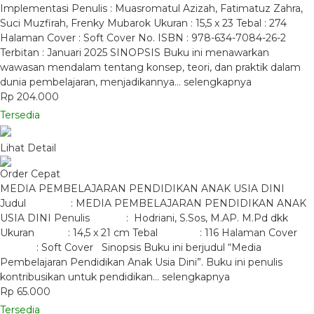
Implementasi Penulis : Muasromatul Azizah, Fatimatuz Zahra,
Suci Muzfirah, Frenky Mubarok Ukuran : 15,5 x 23 Tebal : 274
Halaman Cover : Soft Cover No. ISBN : 978-634-7084-26-2
Terbitan : Januari 2025 SINOPSIS Buku ini menawarkan
wawasan mendalam tentang konsep, teori, dan praktik dalam
dunia pembelajaran, menjadikannya…
selengkapnya
Rp 204.000
Tersedia
Lihat Detail
Order Cepat
MEDIA PEMBELAJARAN PENDIDIKAN ANAK USIA DINI
Judul : MEDIA PEMBELAJARAN PENDIDIKAN ANAK
USIA DINI Penulis : Hodriani, S.Sos, M.AP. M.Pd dkk
Ukuran : 14,5 x 21 cm Tebal : 116 Halaman Cover
: Soft Cover Sinopsis Buku ini berjudul “Media
Pembelajaran Pendidikan Anak Usia Dini”. Buku ini penulis
kontribusikan untuk pendidikan…
selengkapnya
Rp 65.000
Tersedia