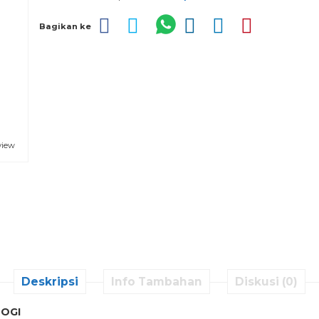
Bagikan ke
view
Deskripsi
Info Tambahan
Diskusi (0)
OGI