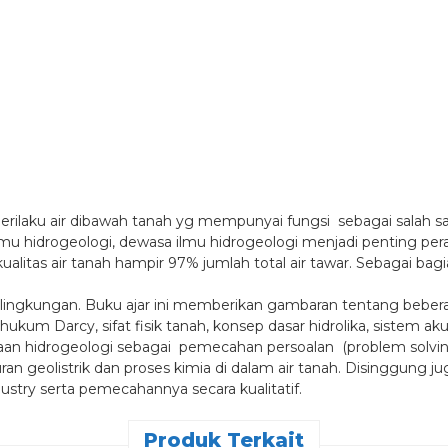
rilaku air dibawah tanah yg mempunyai fungsi sebagai salah sa
u hidrogeologi, dewasa ilmu hidrogeologi menjadi penting per
alitas air tanah hampir 97% jumlah total air tawar. Sebagai bagi
p lingkungan. Buku ajar ini memberikan gambaran tentang bebe
i, hukum Darcy, sifat fisik tanah, konsep dasar hidrolika, sistem akui
taan hidrogeologi sebagai pemecahan persoalan (problem solv
kuran geolistrik dan proses kimia di dalam air tanah. Disinggung 
ndustry serta pemecahannya secara kualitatif.
Produk Terkait