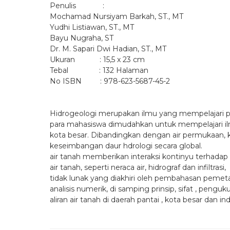
Penulis :
Mochamad Nursiyam Barkah, ST., MT
Yudhi Listiawan, ST., MT
Bayu Nugraha, ST
Dr. M. Sapari Dwi Hadian, ST., MT
Ukuran : 15,5 x 23 cm
Tebal : 132 Halaman
No ISBN : 978-623-5687-45-2
Hidrogeologi merupakan ilmu yang mempelajari pe
para mahasiswa dimudahkan untuk mempelajari ilm
kota besar. Dibandingkan dengan air permukaan, ku
keseimbangan daur hdrologi secara global.
air tanah memberikan interaksi kontinyu terhada
air tanah, seperti neraca air, hidrograf dan infiltras
tidak lunak yang diakhiri oleh pembahasan peme
analisis numerik, di samping prinsip, sifat , pengu
aliran air tanah di daerah pantai , kota besar dan i