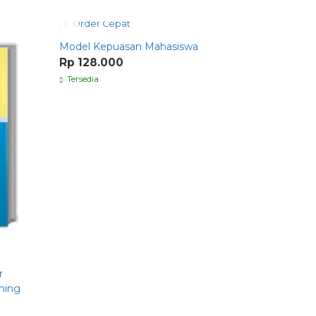
Order Cepat
Order C
Model Kepuasan Mahasiswa
MANAJEM
BERBASIS
Rp 128.000
Rp 82.0
Tersedia
Tersedia
r
ching