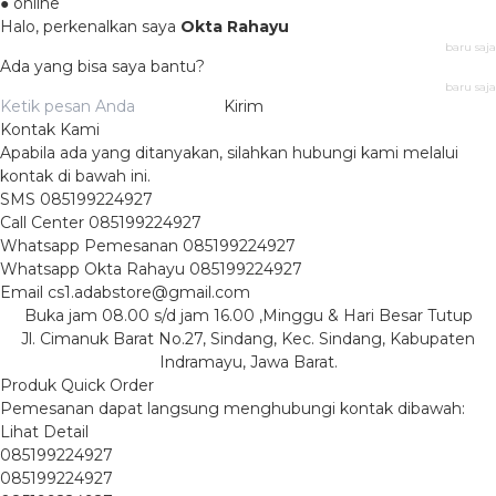
● online
Halo, perkenalkan saya
Okta Rahayu
baru saja
Ada yang bisa saya bantu?
baru saja
Kirim
Kontak Kami
Apabila ada yang ditanyakan, silahkan hubungi kami melalui
kontak di bawah ini.
SMS
085199224927
Call Center
085199224927
Whatsapp
Pemesanan
085199224927
Whatsapp
Okta Rahayu
085199224927
Email
cs1.adabstore@gmail.com
Buka jam 08.00 s/d jam 16.00 ,Minggu & Hari Besar Tutup
Jl. Cimanuk Barat No.27, Sindang, Kec. Sindang, Kabupaten
Indramayu, Jawa Barat.
Produk Quick Order
Pemesanan dapat langsung menghubungi kontak dibawah:
Lihat Detail
085199224927
085199224927