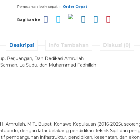
Pemesanan lebih cepat!
Order Cepat
Bagikan ke
Deskripsi
Info Tambahan
Diskusi (0)
idup, Perjuangan, Dan Dedikasi Amrullah
b, Sarman, La Sudu, dan Muhammad Fadhillah
. H. Amrullah, M.T., Bupati Konawe Kepulauan (2016-2025), seora
tuondo, dengan latar belakang pendidikan Teknik Sipil dan peng
tif pembangunan infrastruktur, pendidikan, kesehatan, dan ek