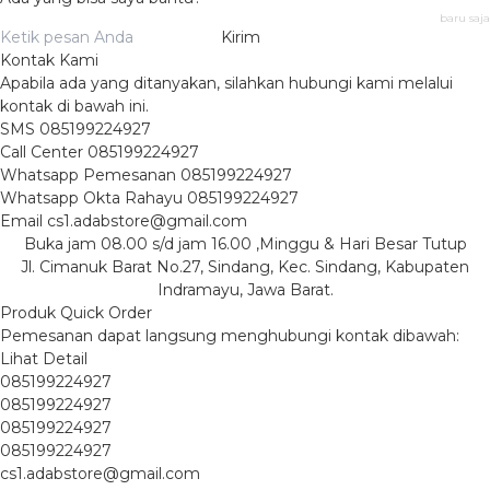
baru saja
Kirim
Kontak Kami
Apabila ada yang ditanyakan, silahkan hubungi kami melalui
kontak di bawah ini.
SMS
085199224927
Call Center
085199224927
Whatsapp
Pemesanan
085199224927
Whatsapp
Okta Rahayu
085199224927
Email
cs1.adabstore@gmail.com
Buka jam 08.00 s/d jam 16.00 ,Minggu & Hari Besar Tutup
Jl. Cimanuk Barat No.27, Sindang, Kec. Sindang, Kabupaten
Indramayu, Jawa Barat.
Produk Quick Order
Pemesanan dapat langsung menghubungi kontak dibawah:
Lihat Detail
085199224927
085199224927
085199224927
085199224927
cs1.adabstore@gmail.com