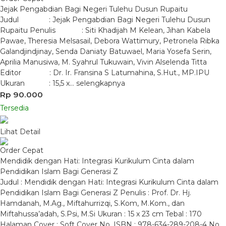
Jejak Pengabdian Bagi Negeri Tulehu Dusun Rupaitu
Judul : Jejak Pengabdian Bagi Negeri Tulehu Dusun
Rupaitu Penulis : Siti Khadijah M Kelean, Jihan Kabela
Pawae, Theresia Melsasail, Debora Wattimury, Petronela Ribka
Galandjindjinay, Senda Daniaty Batuwael, Maria Yosefa Serin,
Aprilia Manusiwa, M. Syahrul Tukuwain, Vivin Alselenda Titta
Editor : Dr. Ir. Fransina S Latumahina, S.Hut., MP.IPU
Ukuran : 15,5 x…
selengkapnya
Rp 90.000
Tersedia
Lihat Detail
Order Cepat
Mendidik dengan Hati: Integrasi Kurikulum Cinta dalam
Pendidikan Islam Bagi Generasi Z
Judul : Mendidik dengan Hati: Integrasi Kurikulum Cinta dalam
Pendidikan Islam Bagi Generasi Z Penulis : Prof. Dr. Hj.
Hamdanah, M.Ag., Miftahurrizqi, S.Kom, M.Kom., dan
Miftahussa’adah, S.Psi, M.Si Ukuran : 15 x 23 cm Tebal : 170
Halaman Cover : Soft Cover No. ISBN : 978-634-289-208-4 No.