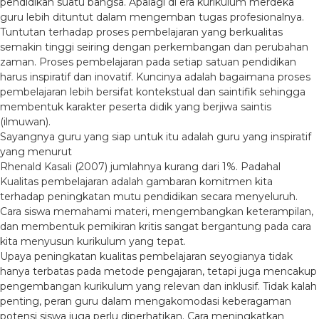
pendidikan suatu bangsa. Apalagi di era kurikulum merdeka
guru lebih dituntut dalam mengemban tugas profesionalnya.
Tuntutan terhadap proses pembelajaran yang berkualitas
semakin tinggi seiring dengan perkembangan dan perubahan
zaman. Proses pembelajaran pada setiap satuan pendidikan
harus inspiratif dan inovatif. Kuncinya adalah bagaimana proses
pembelajaran lebih bersifat kontekstual dan saintifik sehingga
membentuk karakter peserta didik yang berjiwa saintis
(ilmuwan).
Sayangnya guru yang siap untuk itu adalah guru yang inspiratif
yang menurut
Rhenald Kasali (2007) jumlahnya kurang dari 1%. Padahal
Kualitas pembelajaran adalah gambaran komitmen kita
terhadap peningkatan mutu pendidikan secara menyeluruh.
Cara siswa memahami materi, mengembangkan keterampilan,
dan membentuk pemikiran kritis sangat bergantung pada cara
kita menyusun kurikulum yang tepat.
Upaya peningkatan kualitas pembelajaran seyogianya tidak
hanya terbatas pada metode pengajaran, tetapi juga mencakup
pengembangan kurikulum yang relevan dan inklusif. Tidak kalah
penting, peran guru dalam mengakomodasi keberagaman
potensi siswa juga perlu diperhatikan. Cara meningkatkan