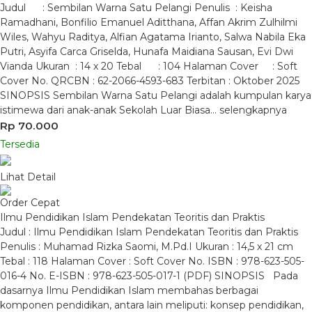
Judul : Sembilan Warna Satu Pelangi Penulis : Keisha
Ramadhani, Bonfilio Emanuel Aditthana, Affan Akrim Zulhilmi
Wiles, Wahyu Raditya, Alfian Agatama Irianto, Salwa Nabila Eka
Putri, Asyifa Carca Griselda, Hunafa Maidiana Sausan, Evi Dwi
Vianda Ukuran : 14 x 20 Tebal : 104 Halaman Cover : Soft
Cover No. QRCBN : 62-2066-4593-683 Terbitan : Oktober 2025
SINOPSIS Sembilan Warna Satu Pelangi adalah kumpulan karya
istimewa dari anak-anak Sekolah Luar Biasa…
selengkapnya
Rp 70.000
Tersedia
Lihat Detail
Order Cepat
Ilmu Pendidikan Islam Pendekatan Teoritis dan Praktis
Judul : Ilmu Pendidikan Islam Pendekatan Teoritis dan Praktis
Penulis : Muhamad Rizka Saomi, M.Pd.I Ukuran : 14,5 x 21 cm
Tebal : 118 Halaman Cover : Soft Cover No. ISBN : 978-623-505-
016-4 No. E-ISBN : 978-623-505-017-1 (PDF) SINOPSIS Pada
dasarnya Ilmu Pendidikan Islam membahas berbagai
komponen pendidikan, antara lain meliputi: konsep pendidikan,