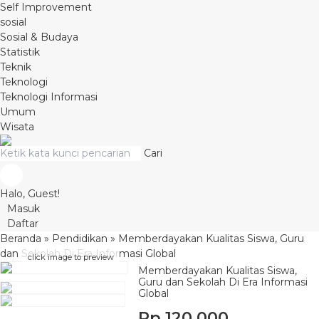
Self Improvement
sosial
Sosial & Budaya
Statistik
Teknik
Teknologi
Teknologi Informasi
Umum
Wisata
Cari
Halo, Guest!
Masuk
Daftar
Beranda
»
Pendidikan
»
Memberdayakan Kualitas Siswa, Guru
dan Sekolah Di Era Informasi Global
click image to preview
Memberdayakan Kualitas Siswa,
Guru dan Sekolah Di Era Informasi
Global
Rp 120.000