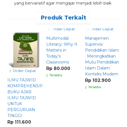
yang bervariatif agar mengajar menjadi lebih baik
Produk Terkait
Order Cepat
Order Cepat
Multimodal
Manajemen
M
Literacy: Why It
Supervisi
B
Matters in
Pendidikan Islam
R
Today’s
: Meningkatkan
Classrooms
Mutu Pendidikan
Islam Dalam
Rp 80.000
Order Cepat
Konteks Modern
Tersedia
ILMU TAJWID
Rp 102.900
KOMPREHENSIF:
Tersedia
BUKU AJAR
ILMU TAJWID
UNTUK
PERGURUAN
TINGGI
Rp 111.600