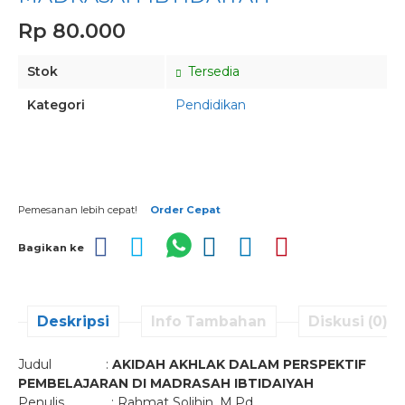
Rp 80.000
Stok
Tersedia
Kategori
Pendidikan
Pesan via Whatsapp
Pemesanan lebih cepat!
Order Cepat
Bagikan ke
Deskripsi
Info Tambahan
Diskusi (0)
Judul :
AKIDAH AKHLAK DALAM PERSPEKTIF
PEMBELAJARAN DI MADRASAH IBTIDAIYAH
Penulis : Rahmat Solihin, M.Pd.