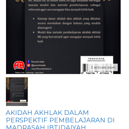
activate zoom
AKIDAH AKHLAK DALAM
PERSPEKTIF PEMBELAJARAN DI
MADRASAH IBTIDAIYAH