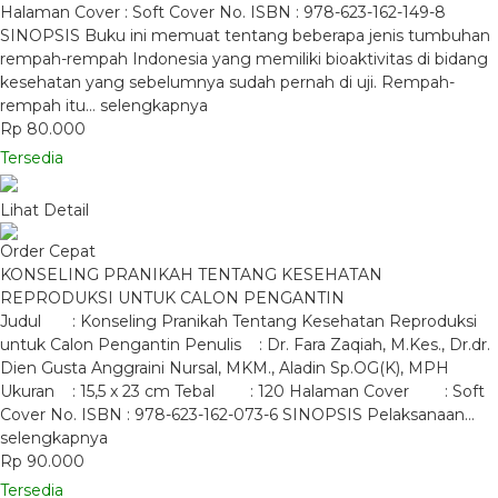
Halaman Cover : Soft Cover No. ISBN : 978-623-162-149-8
SINOPSIS Buku ini memuat tentang beberapa jenis tumbuhan
rempah-rempah Indonesia yang memiliki bioaktivitas di bidang
kesehatan yang sebelumnya sudah pernah di uji. Rempah-
rempah itu…
selengkapnya
Rp 80.000
Tersedia
Lihat Detail
Order Cepat
KONSELING PRANIKAH TENTANG KESEHATAN
REPRODUKSI UNTUK CALON PENGANTIN
Judul : Konseling Pranikah Tentang Kesehatan Reproduksi
untuk Calon Pengantin Penulis : Dr. Fara Zaqiah, M.Kes., Dr.dr.
Dien Gusta Anggraini Nursal, MKM., Aladin Sp.OG(K), MPH
Ukuran : 15,5 x 23 cm Tebal : 120 Halaman Cover : Soft
Cover No. ISBN : 978-623-162-073-6 SINOPSIS Pelaksanaan…
selengkapnya
Rp 90.000
Tersedia