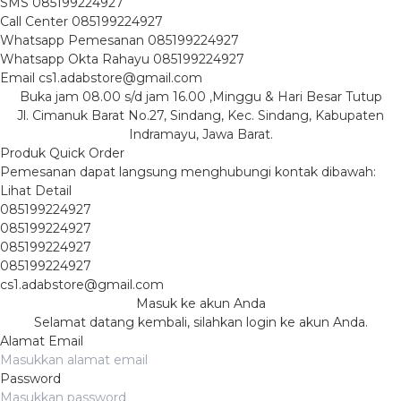
SMS
085199224927
Call Center
085199224927
Whatsapp
Pemesanan
085199224927
Whatsapp
Okta Rahayu
085199224927
Email
cs1.adabstore@gmail.com
Buka jam 08.00 s/d jam 16.00 ,Minggu & Hari Besar Tutup
Jl. Cimanuk Barat No.27, Sindang, Kec. Sindang, Kabupaten
Indramayu, Jawa Barat.
Produk Quick Order
Pemesanan dapat langsung menghubungi kontak dibawah:
Lihat Detail
085199224927
085199224927
085199224927
085199224927
cs1.adabstore@gmail.com
Masuk ke akun Anda
Selamat datang kembali, silahkan login ke akun Anda.
Alamat Email
Password