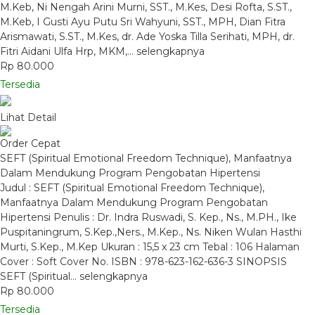
M.Keb, Ni Nengah Arini Murni, SST., M.Kes, Desi Rofta, S.ST.,
M.Keb, I Gusti Ayu Putu Sri Wahyuni, SST., MPH, Dian Fitra
Arismawati, S.ST., M.Kes, dr. Ade Yoska Tilla Serihati, MPH, dr.
Fitri Aidani Ulfa Hrp, MKM,…
selengkapnya
Rp 80.000
Tersedia
Lihat Detail
Order Cepat
SEFT (Spiritual Emotional Freedom Technique), Manfaatnya
Dalam Mendukung Program Pengobatan Hipertensi
Judul : SEFT (Spiritual Emotional Freedom Technique),
Manfaatnya Dalam Mendukung Program Pengobatan
Hipertensi Penulis : Dr. Indra Ruswadi, S. Kep., Ns., M.PH., Ike
Puspitaningrum, S.Kep.,Ners., M.Kep., Ns. Niken Wulan Hasthi
Murti, S.Kep., M.Kep Ukuran : 15,5 x 23 cm Tebal : 106 Halaman
Cover : Soft Cover No. ISBN : 978-623-162-636-3 SINOPSIS
SEFT (Spiritual…
selengkapnya
Rp 80.000
Tersedia