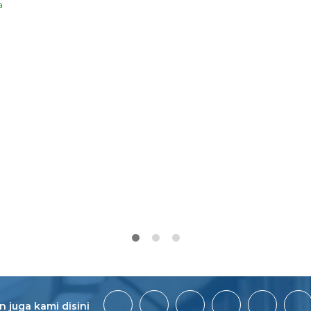
a
 juga kami disini