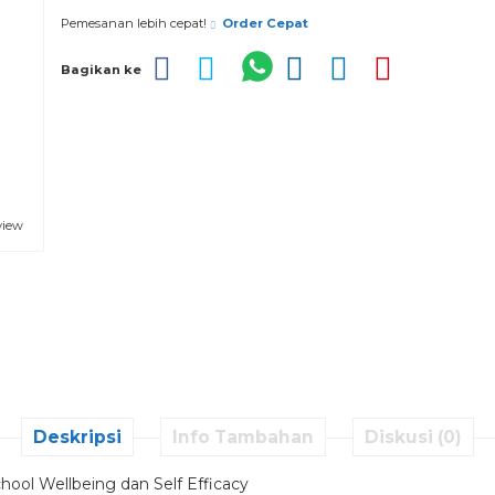
Pemesanan lebih cepat!
Order Cepat
Bagikan ke
view
Deskripsi
Info Tambahan
Diskusi (0)
ool Wellbeing dan Self Efficacy