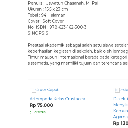
Penulis : Uswatun Chasanah, M. Psi
Ukuran : 15,5 x 23 cm
Tebal : 94 Halaman
Cover : Soft Cover
No. ISBN : 978-623-162-300-3
SINOPSIS
Prestasi akademik sebagai salah satu siswa setel
keberhasilan kegiatan di sekolah, baik oleh lemba
Timur maupun Internasional berada pada kategori r
sistematis, yang memiliki tujuan dan terencana se
Order Cepat
Orde
Arthropoda Kelas Crustacea
Dialek
Menyika
Rp 75.000
Komunik
Tersedia
Agama/
Rp 13