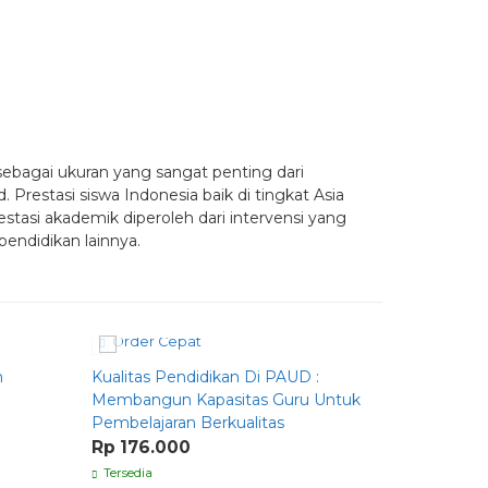
sebagai ukuran yang sangat penting dari
Prestasi siswa Indonesia baik di tingkat Asia
estasi akademik diperoleh dari intervensi yang
pendidikan lainnya.
Order Cepat
Order C
n
Kualitas Pendidikan Di PAUD :
Homeschoo
Membangun Kapasitas Guru Untuk
Anak dari B
Pembelajaran Berkualitas
Qur’an
Rp 176.000
Rp 211.0
Tersedia
Tersedia