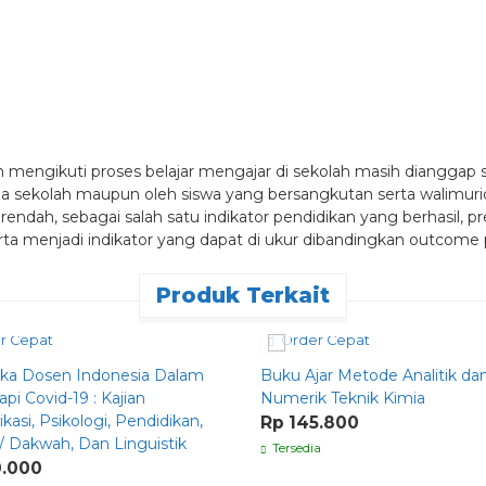
ah mengikuti proses belajar mengajar di sekolah masih dianggap 
ga sekolah maupun oleh siswa yang bersangkutan serta walimurid. 
endah, sebagai salah satu indikator pendidikan yang berhasil, pr
rta menjadi indikator yang dapat di ukur dibandingkan outcome 
Produk Terkait
r Cepat
Order Cepat
tika Dosen Indonesia Dalam
Buku Ajar Metode Analitik da
pi Covid-19 : Kajian
Numerik Teknik Kimia
asi, Psikologi, Pendidikan,
Rp 145.800
 Dakwah, Dan Linguistik
Tersedia
0.000