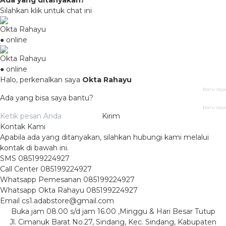
Ada yang ditanyakan?
Silahkan klik untuk chat ini
Okta Rahayu
● online
Okta Rahayu
● online
Halo, perkenalkan saya
Okta Rahayu
baru saja
Ada yang bisa saya bantu?
baru saja
Kirim
Kontak Kami
Apabila ada yang ditanyakan, silahkan hubungi kami melalui
kontak di bawah ini.
SMS
085199224927
Call Center
085199224927
Whatsapp
Pemesanan
085199224927
Whatsapp
Okta Rahayu
085199224927
Email
cs1.adabstore@gmail.com
Buka jam 08.00 s/d jam 16.00 ,Minggu & Hari Besar Tutup
Jl. Cimanuk Barat No.27, Sindang, Kec. Sindang, Kabupaten