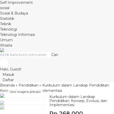
Self Improvement
sosial
Sosial & Budaya
Statistik
Teknik
Teknologi
Teknologi Informasi
Umum
Wisata
Cari
Halo, Guest!
Masuk
Daftar
Beranda
»
Pendidikan
»
Kurikulum dalam Lanskap Pendidikan:
Konsep, Evolusi, dan Implementasi
click image to preview
Kurikulum dalam Lanskap
Pendidikan: Konsep, Evolusi, dan
Implementasi
Rp 268.000