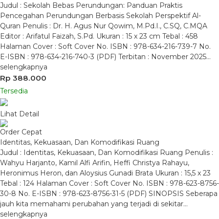
Judul : Sekolah Bebas Perundungan: Panduan Praktis
Pencegahan Perundungan Berbasis Sekolah Perspektif Al-
Quran Penulis : Dr. H. Agus Nur Qowim, M.Pd.I., C.SQ, C.MQA
Editor : Arifatul Faizah, S.Pd. Ukuran : 15 x 23 cm Tebal : 458
Halaman Cover : Soft Cover No. ISBN : 978-634-216-739-7 No.
E-ISBN : 978-634-216-740-3 (PDF) Terbitan : November 2025…
selengkapnya
Rp 388.000
Tersedia
Lihat Detail
Order Cepat
Identitas, Kekuasaan, Dan Komodifikasi Ruang
Judul : Identitas, Kekuasaan, Dan Komodifikasi Ruang Penulis :
Wahyu Harjanto, Kamil Alfi Arifin, Heffi Christya Rahayu,
Heronimus Heron, dan Aloysius Gunadi Brata Ukuran : 15,5 x 23
Tebal : 124 Halaman Cover : Soft Cover No. ISBN : 978-623-8756-
30-8 No. E-ISBN : 978-623-8756-31-5 (PDF) SINOPSIS Seberapa
jauh kita memahami perubahan yang terjadi di sekitar…
selengkapnya