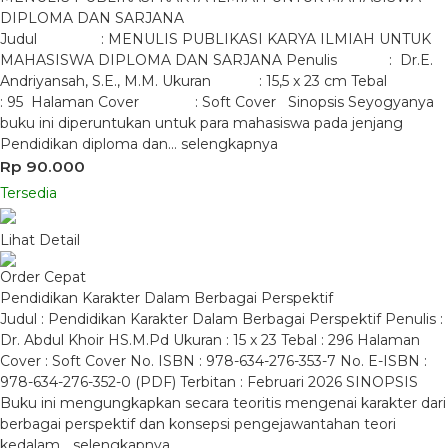
DIPLOMA DAN SARJANA
Judul : MENULIS PUBLIKASI KARYA ILMIAH UNTUK
MAHASISWA DIPLOMA DAN SARJANA Penulis : Dr.E.
Andriyansah, S.E., M.M. Ukuran : 15,5 x 23 cm Tebal
: 95 Halaman Cover : Soft Cover Sinopsis Seyogyanya
buku ini diperuntukan untuk para mahasiswa pada jenjang
Pendidikan diploma dan…
selengkapnya
Rp 90.000
Tersedia
Lihat Detail
Order Cepat
Pendidikan Karakter Dalam Berbagai Perspektif
Judul : Pendidikan Karakter Dalam Berbagai Perspektif Penulis :
Dr. Abdul Khoir HS.M.Pd Ukuran : 15 x 23 Tebal : 296 Halaman
Cover : Soft Cover No. ISBN : 978-634-276-353-7 No. E-ISBN :
978-634-276-352-0 (PDF) Terbitan : Februari 2026 SINOPSIS
Buku ini mengungkapkan secara teoritis mengenai karakter dari
berbagai perspektif dan konsepsi pengejawantahan teori
kedalam…
selengkapnya