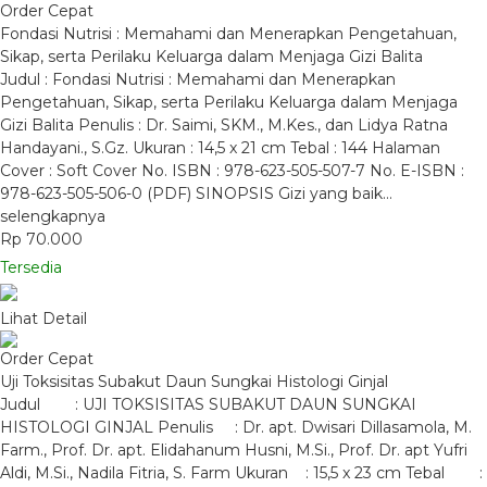
Order Cepat
Fondasi Nutrisi : Memahami dan Menerapkan Pengetahuan,
Sikap, serta Perilaku Keluarga dalam Menjaga Gizi Balita
Judul : Fondasi Nutrisi : Memahami dan Menerapkan
Pengetahuan, Sikap, serta Perilaku Keluarga dalam Menjaga
Gizi Balita Penulis : Dr. Saimi, SKM., M.Kes., dan Lidya Ratna
Handayani., S.Gz. Ukuran : 14,5 x 21 cm Tebal : 144 Halaman
Cover : Soft Cover No. ISBN : 978-623-505-507-7 No. E-ISBN :
978-623-505-506-0 (PDF) SINOPSIS Gizi yang baik…
selengkapnya
Rp 70.000
Tersedia
Lihat Detail
Order Cepat
Uji Toksisitas Subakut Daun Sungkai Histologi Ginjal
Judul : UJI TOKSISITAS SUBAKUT DAUN SUNGKAI
HISTOLOGI GINJAL Penulis : Dr. apt. Dwisari Dillasamola, M.
Farm., Prof. Dr. apt. Elidahanum Husni, M.Si., Prof. Dr. apt Yufri
Aldi, M.Si., Nadila Fitria, S. Farm Ukuran : 15,5 x 23 cm Tebal :