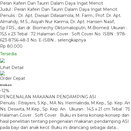
Peran Kafein Dan Taurin Dalam Daya Ingat Mencit
Judul : Peran Kafein Dan Taurin Dalam Daya Ingat Mencit
Penulis : Dr. Apt. Dwisari Dillasamola, M. Farm., Prof. Dr. Apt.
Almahdy, M.S., Aisyah Nur Karima, Dr. Apt. Hansen Nasif,
Sp.FRS., dan dr. Biomechy Oktomalioputri, M.Biomed. Ukuran :
15,5 x 23 Tebal : 72 Halaman Cover : Soft Cover No. ISBN : 978-
623-8756-48-3 No. E-ISBN…
selengkapnya
Rp 80.000
Tersedia
Lihat Detail
Order Cepat
Diskon
-12%
PENGENALAN MAKANAN PENDAMPING ASI
Penulis : Fitrayeni, S.Kp., MA Ns. Hermalinda, M.Kep., Sp. Kep. An
Ns. Deswita, M.Kep., Sp. Kep. An Ukuran : 14,5 x 21 cm Tebal : 75
Halaman Cover : Soft Cover Buku ini berisi konsep-konsep dan
hasil penelitian tentang pengenalan makanan pendamping ASI
pada bayi dan anak kecil. Buku ini dirancang sebagai data…