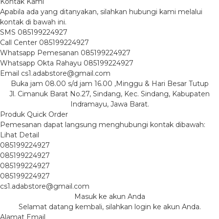
Kontak Kami
Apabila ada yang ditanyakan, silahkan hubungi kami melalui
kontak di bawah ini.
SMS
085199224927
Call Center
085199224927
Whatsapp
Pemesanan
085199224927
Whatsapp
Okta Rahayu
085199224927
Email
cs1.adabstore@gmail.com
Buka jam 08.00 s/d jam 16.00 ,Minggu & Hari Besar Tutup
Jl. Cimanuk Barat No.27, Sindang, Kec. Sindang, Kabupaten
Indramayu, Jawa Barat.
Produk Quick Order
Pemesanan dapat langsung menghubungi kontak dibawah:
Lihat Detail
085199224927
085199224927
085199224927
085199224927
cs1.adabstore@gmail.com
Masuk ke akun Anda
Selamat datang kembali, silahkan login ke akun Anda.
Alamat Email