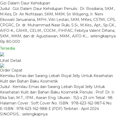
Gizi Dalam Daur Kehidupan
Judul : Gizi Dalam Daur Kehidupan Penulis : Dr. Rosdiana, SKM.,
M.Kes, Dr. Ari Nofitasari, SKM, MKM, Sri Wilujeng, Ir. Neni
Ekowati Januariana, MPH, Vitri Lestari, SKM, MKes, CSTMI, CPS,
CPGRC, Dr. dr. Muhammad Nasir Ruki, S.Si., M.Kes., Apt., Sp.GK.,
AIFO-K., CAHR., CELM., COCM., FIHFAC, Febitya Valent Difiana,
SKM., MKM, dan dr. Agustiawan, MKM., AIFO-K.,…
selengkapnya
Rp 80.000
Tersedia
Lihat Detail
Order Cepat
Kemilau Emas dari Sarang Lebah Royal Jelly Untuk Kesehatan
Kulit dan Bahan Baku Kosmetik
Judul : Kemilau Emas dari Sarang Lebah Royal Jelly Untuk
Kesehatan Kulit dan Bahan Baku Kosmetik Penulis : Prof. Dr. Ir.
Eka Sari, M.T., IPM., Asean Eng. Ukuran : 15,5 x 23 cm Tebal : 98
Halaman Cover : Soft Cover No. ISBN : 978-623-162-987-6 No.
E-ISBN : 978-623-162-988-3 (PDF) Terbitan : April 2024
SINOPSIS…
selengkapnya